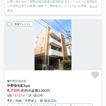
お問い合わせやご質問は地元密着の荻窪駅前【マッシュルーム荻窪店】
へ◎当社は全ての取扱い物件でご契約金クレジット払いが可能...
もっと
見る
賃貸マンション
中野区弥生町
中野弥生町Apti
8.7
万円
管理/共益費3,000円
1階 / 17.17㎡ / 1K /築13年
丸ノ内線「中野坂上」駅 徒歩11分