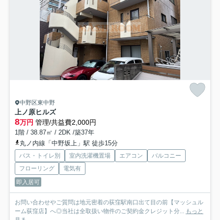
中野区東中野
上ノ原ヒルズ
8
万円
管理/共益費2,000円
1階 / 38.87㎡ / 2DK /築37年
丸ノ内線「中野坂上」駅 徒歩15分
バス・トイレ別
室内洗濯機置場
エアコン
バルコニー
フローリング
電気有
即入居可
お問い合わせやご質問は地元密着の荻窪駅南口出て目の前【マッシュル
ーム荻窪店】へ◎当社は全取扱い物件のご契約金クレジット分...
もっと