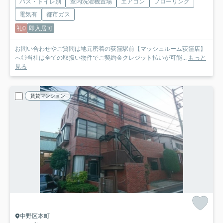
バス・トイレ別
室内洗濯機置場
エアコン
フローリング
電気有
都市ガス
礼0
即入居可
お問い合わせやご質問は地元密着の荻窪駅前【マッシュルーム荻窪店】
へ◎当社は全ての取扱い物件でご契約金クレジット払いが可能...
もっと
見る
賃貸マンション
中野区本町