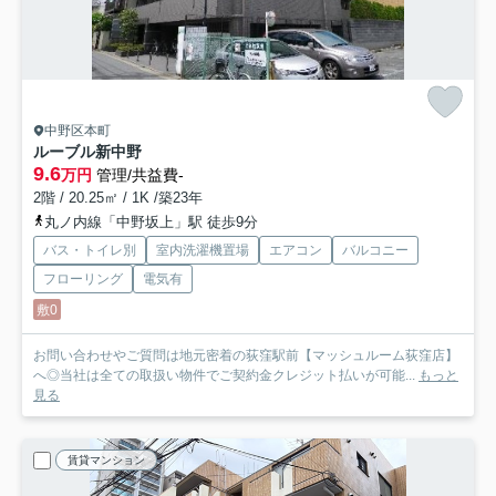
中野区本町
ルーブル新中野
9.6
万円
管理/共益費-
2階 / 20.25㎡ / 1K /築23年
丸ノ内線「中野坂上」駅 徒歩9分
バス・トイレ別
室内洗濯機置場
エアコン
バルコニー
フローリング
電気有
敷0
お問い合わせやご質問は地元密着の荻窪駅前【マッシュルーム荻窪店】
へ◎当社は全ての取扱い物件でご契約金クレジット払いが可能...
もっと
見る
賃貸マンション