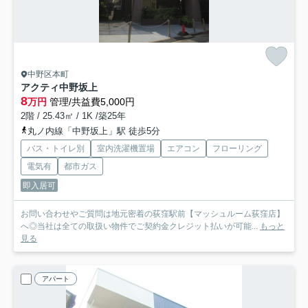
中野区本町
アクティ中野坂上
8
万円
管理/共益費5,000円
2階 / 25.43㎡ / 1K /築25年
丸ノ内線「中野坂上」駅 徒歩5分
バス・トイレ別
室内洗濯機置場
エアコン
フローリング
電気有
都市ガス
即入居可
お問い合わせやご質問は地元密着の荻窪駅前【マッシュルーム荻窪店】
へ◎当社は全ての取扱い物件でご契約金クレジット払いが可能...
もっと
見る
アパート