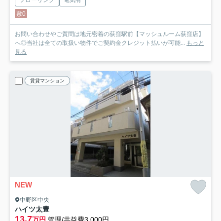
敷0
お問い合わせやご質問は地元密着の荻窪駅前【マッシュルーム荻窪店】
へ◎当社は全ての取扱い物件でご契約金クレジット払いが可能...
もっと
見る
賃貸マンション
NEW
中野区中央
ハイツ太豊
13.7
万円
管理/共益費3,000円