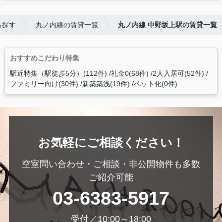
ら探す
丸ノ内線の賃貸一覧
丸ノ内線 中野坂上駅の賃貸一覧
おすすめこだわり特集
駅近特集（駅徒歩5分）(112件)
礼金0(68件)
2人入居可(52件)
ファミリー向け(30件)
新築築浅(19件)
ペット化(0件)
お気軽にご相談ください！
空室問い合わせ・ご相談・非公開物件も多数
ご紹介可能
03-6383-5917
受付／10:00～18:00