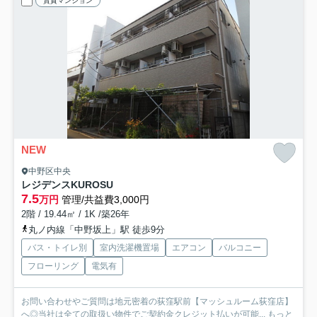
賃貸マンション
NEW
中野区中央
レジデンスKUROSU
7.5
万円
管理/共益費3,000円
2階 / 19.44㎡ / 1K /築26年
丸ノ内線「中野坂上」駅 徒歩9分
バス・トイレ別
室内洗濯機置場
エアコン
バルコニー
フローリング
電気有
お問い合わせやご質問は地元密着の荻窪駅前【マッシュルーム荻窪店】
へ◎当社は全ての取扱い物件でご契約金クレジット払いが可能...
もっと