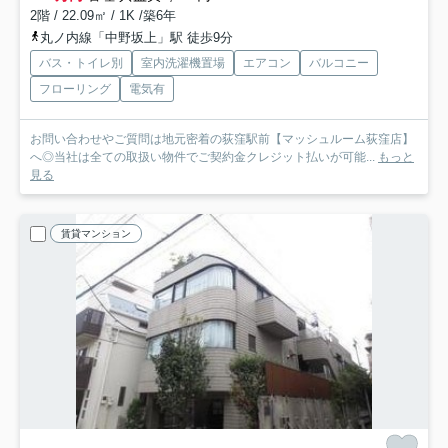
2階 / 22.09㎡ / 1K /築6年
丸ノ内線「中野坂上」駅 徒歩9分
バス・トイレ別
室内洗濯機置場
エアコン
バルコニー
フローリング
電気有
お問い合わせやご質問は地元密着の荻窪駅前【マッシュルーム荻窪店】
へ◎当社は全ての取扱い物件でご契約金クレジット払いが可能...
もっと
見る
賃貸マンション