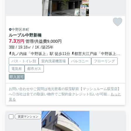
中野区本町
ルーブル中野新橋
7.3
万円
管理/共益費9,000円
3階 / 19.18㎡ / 1K /築25年
丸ノ内線「中野坂上」駅 徒歩11分
都営大江戸線「中野坂上」駅 徒歩11分
バス・トイレ別
室内洗濯機置場
バルコニー
フローリング
電気有
都市ガス
即入居可
お問い合わせやご質問は地元密着の荻窪駅前【マッシュルーム荻窪店】
へ◎当社は全ての取扱い物件でご契約金クレジット払いが可能...
もっと
見る
賃貸マンション