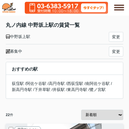
丸ノ内線 中野坂上駅の賃貸一覧
中野坂上駅
変更
募集中
変更
おすすめの駅
荻窪駅
/
阿佐ケ谷駅
/
高円寺駅
/
西荻窪駅
/
南阿佐ケ谷駅
/
新高円寺駅
/
下井草駅
/
井荻駅
/
東高円寺駅
/
鷺ノ宮駅
22
件