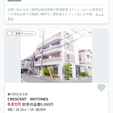
お問い合わせやご質問は地元密着の荻窪駅前【マッシュルーム荻窪店】
へ◎当社は全ての取扱い物件でご契約金クレジット払いが可能...
もっと
見る
賃貸マンション
中野区弥生町
CRESCENT MOTONES
8.8
万円
管理/共益費5,000円
4階 / 19.16㎡ / 1K /築26年