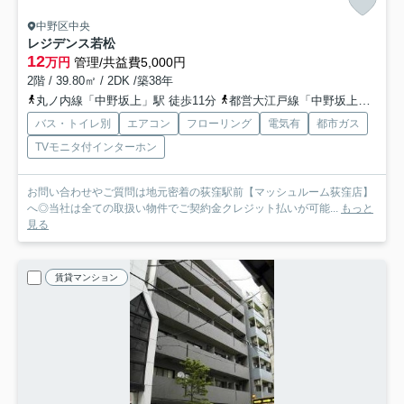
中野区中央
レジデンス若松
12
万円
管理/共益費5,000円
2階 / 39.80㎡ / 2DK /築38年
丸ノ内線「中野坂上」駅 徒歩11分
都営大江戸線「中野坂上」駅 徒歩11分
バス・トイレ別
エアコン
フローリング
電気有
都市ガス
TVモニタ付インターホン
お問い合わせやご質問は地元密着の荻窪駅前【マッシュルーム荻窪店】
へ◎当社は全ての取扱い物件でご契約金クレジット払いが可能...
もっと
見る
賃貸マンション