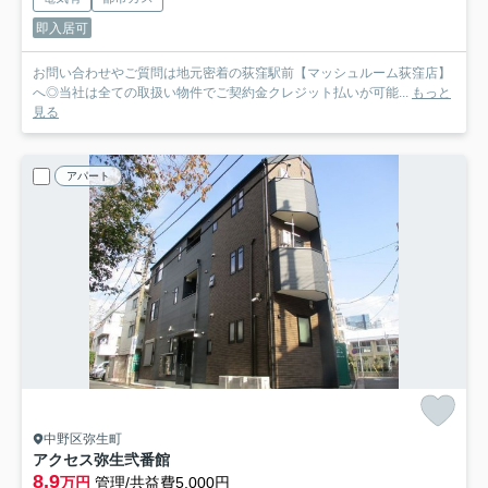
即入居可
お問い合わせやご質問は地元密着の荻窪駅前【マッシュルーム荻窪店】
へ◎当社は全ての取扱い物件でご契約金クレジット払いが可能...
もっと
見る
アパート
中野区弥生町
アクセス弥生弐番館
8.9
万円
管理/共益費5,000円