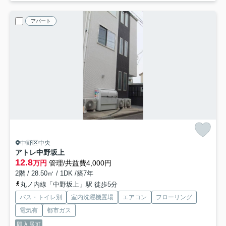
アパート
中野区中央
アトレ中野坂上
12.8
万円
管理/共益費4,000円
2階 / 28.50㎡ / 1DK /築7年
丸ノ内線「中野坂上」駅 徒歩5分
バス・トイレ別
室内洗濯機置場
エアコン
フローリング
電気有
都市ガス
即入居可