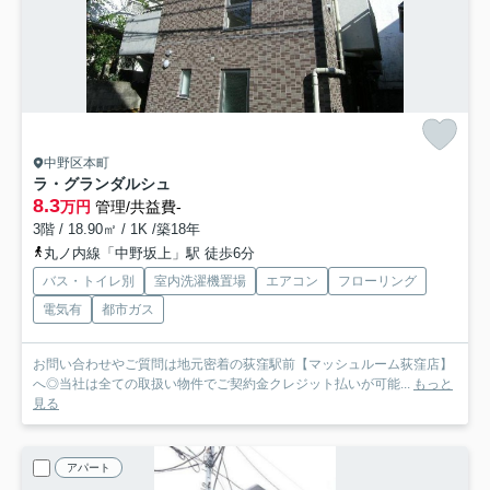
中野区本町
ラ・グランダルシュ
8.3
万円
管理/共益費-
3階 / 18.90㎡ / 1K /築18年
丸ノ内線「中野坂上」駅 徒歩6分
バス・トイレ別
室内洗濯機置場
エアコン
フローリング
電気有
都市ガス
お問い合わせやご質問は地元密着の荻窪駅前【マッシュルーム荻窪店】
へ◎当社は全ての取扱い物件でご契約金クレジット払いが可能...
もっと
見る
アパート