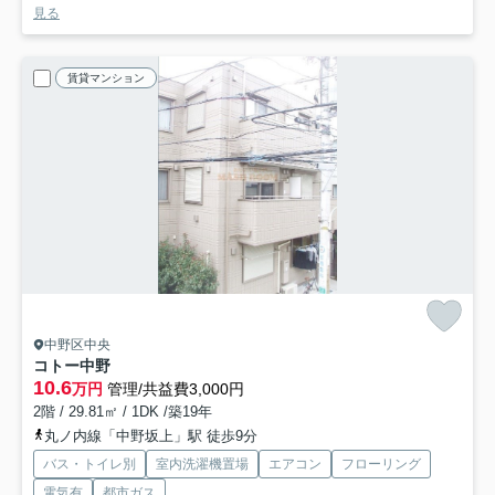
見る
賃貸マンション
中野区中央
コトー中野
10.6
万円
管理/共益費3,000円
2階 / 29.81㎡ / 1DK /築19年
丸ノ内線「中野坂上」駅 徒歩9分
バス・トイレ別
室内洗濯機置場
エアコン
フローリング
電気有
都市ガス