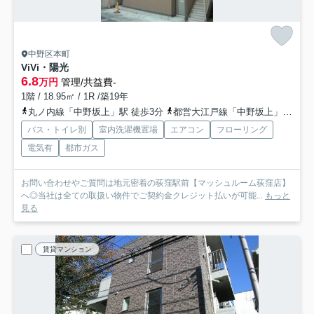
中野区本町
ViVi・陽光
6.8
万円
管理/共益費-
1階 / 18.95㎡ / 1R /築19年
丸ノ内線「中野坂上」駅 徒歩3分
都営大江戸線「中野坂上」駅 徒歩3分
バス・トイレ別
室内洗濯機置場
エアコン
フローリング
電気有
都市ガス
お問い合わせやご質問は地元密着の荻窪駅前【マッシュルーム荻窪店】
へ◎当社は全ての取扱い物件でご契約金クレジット払いが可能...
もっと
見る
賃貸マンション