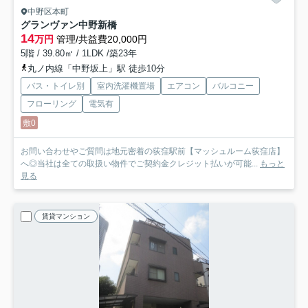
中野区本町
グランヴァン中野新橋
14
万円
管理/共益費20,000円
5階 / 39.80㎡ / 1LDK /築23年
丸ノ内線「中野坂上」駅 徒歩10分
バス・トイレ別
室内洗濯機置場
エアコン
バルコニー
フローリング
電気有
敷0
お問い合わせやご質問は地元密着の荻窪駅前【マッシュルーム荻窪店】
へ◎当社は全ての取扱い物件でご契約金クレジット払いが可能...
もっと
見る
賃貸マンション