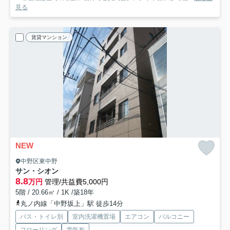
見る
賃貸マンション
NEW
中野区東中野
サン・シオン
8.8
万円
管理/共益費5,000円
5階 / 20.66㎡ / 1K /築18年
丸ノ内線「中野坂上」駅 徒歩14分
バス・トイレ別
室内洗濯機置場
エアコン
バルコニー
フローリング
電気有