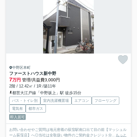
中野区本町
ファーストハウス新中野
7
万円
管理/共益費3,000円
2階 / 12.42㎡ / 1R /築11年
都営大江戸線「中野坂上」駅 徒歩15分
バス・トイレ別
室内洗濯機置場
エアコン
フローリング
電気有
都市ガス
即入居可
お問い合わせやご質問は地元密着の荻窪駅南口出て目の前【マッシュル
ーム荻窪店】へ◎当社は全取扱い物件のご契約金クレジット分...
もっと