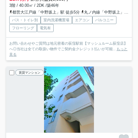
3階 / 40.00㎡ / 2DK /築46年
都営大江戸線「中野坂上」駅 徒歩5分
丸ノ内線「中野坂上」駅 徒歩5分
バス・トイレ別
室内洗濯機置場
エアコン
バルコニー
フローリング
電気有
お問い合わせやご質問は地元密着の荻窪駅前【マッシュルーム荻窪店】
へ◎当社は全ての取扱い物件でご契約金クレジット払いが可能...
もっと
見る
賃貸マンション