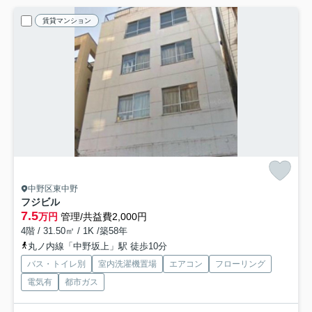
賃貸マンション
中野区東中野
フジビル
7.5
万円
管理/共益費2,000円
4階 / 31.50㎡ / 1K /築58年
丸ノ内線「中野坂上」駅 徒歩10分
バス・トイレ別
室内洗濯機置場
エアコン
フローリング
電気有
都市ガス