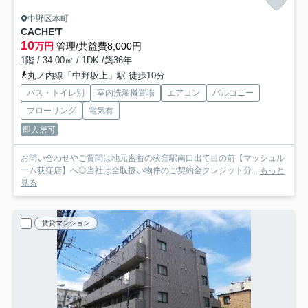
中野区本町
CACHE'T
10
万円
管理/共益費8,000円
1階 / 34.00㎡ / 1DK /築36年
丸ノ内線「中野坂上」駅 徒歩10分
バス・トイレ別
室内洗濯機置場
エアコン
バルコニー
フローリング
電気有
即入居可
お問い合わせやご質問は地元密着の荻窪駅南口出て目の前【マッシュル
ーム荻窪店】へ◎当社は全取扱い物件のご契約金クレジット分...
もっと
見る
賃貸マンション