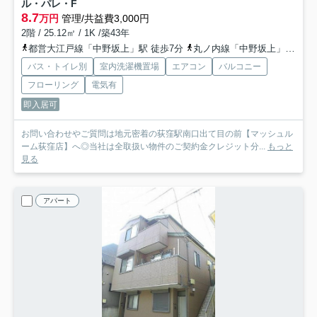
ル・パレ・F
8.7
万円
管理/共益費3,000円
2階 / 25.12㎡ / 1K /築43年
都営大江戸線「中野坂上」駅 徒歩7分
丸ノ内線「中野坂上」駅 徒歩7分
バス・トイレ別
室内洗濯機置場
エアコン
バルコニー
フローリング
電気有
即入居可
お問い合わせやご質問は地元密着の荻窪駅南口出て目の前【マッシュル
ーム荻窪店】へ◎当社は全取扱い物件のご契約金クレジット分...
もっと
見る
アパート