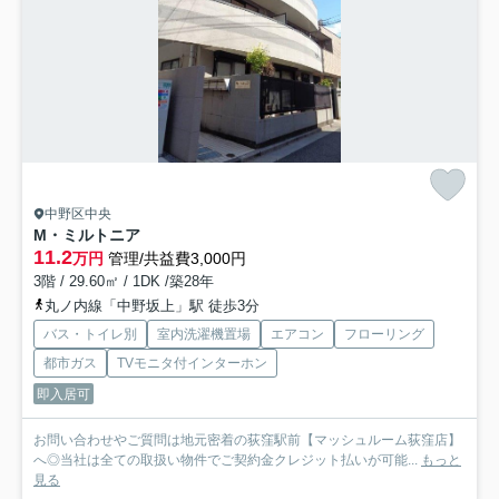
中野区中央
M・ミルトニア
11.2
万円
管理/共益費3,000円
3階 / 29.60㎡ / 1DK /築28年
丸ノ内線「中野坂上」駅 徒歩3分
バス・トイレ別
室内洗濯機置場
エアコン
フローリング
都市ガス
TVモニタ付インターホン
即入居可
お問い合わせやご質問は地元密着の荻窪駅前【マッシュルーム荻窪店】
へ◎当社は全ての取扱い物件でご契約金クレジット払いが可能...
もっと
見る