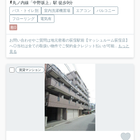
丸ノ内線「中野坂上」駅 徒歩9分
バス・トイレ別
室内洗濯機置場
エアコン
バルコニー
フローリング
電気有
敷0
お問い合わせやご質問は地元密着の荻窪駅前【マッシュルーム荻窪店】
へ◎当社は全ての取扱い物件でご契約金クレジット払いが可能...
もっと
見る
賃貸マンション