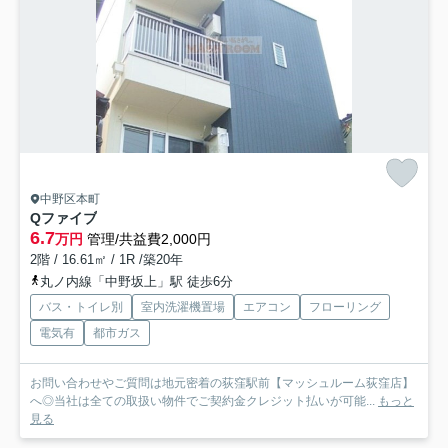
中野区本町
Qファイブ
6.7
万円
管理/共益費2,000円
2階 / 16.61㎡ / 1R /築20年
丸ノ内線「中野坂上」駅 徒歩6分
バス・トイレ別
室内洗濯機置場
エアコン
フローリング
電気有
都市ガス
お問い合わせやご質問は地元密着の荻窪駅前【マッシュルーム荻窪店】
へ◎当社は全ての取扱い物件でご契約金クレジット払いが可能...
もっと
見る