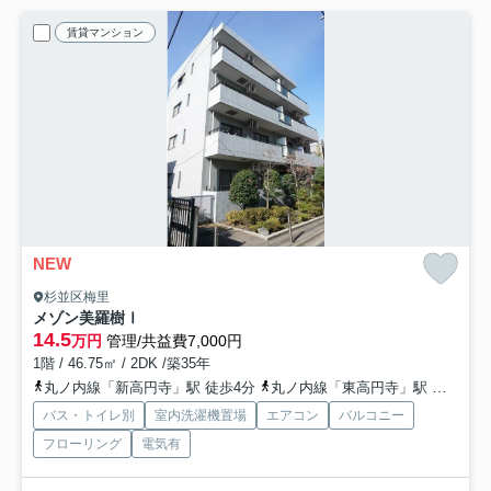
賃貸マンション
NEW
杉並区梅里
メゾン美羅樹Ⅰ
14.5
万円
管理/共益費7,000円
1階 / 46.75㎡ / 2DK /築35年
丸ノ内線「新高円寺」駅 徒歩4分
丸ノ内線「東高円寺」駅 徒歩9分
バス・トイレ別
室内洗濯機置場
エアコン
バルコニー
フローリング
電気有