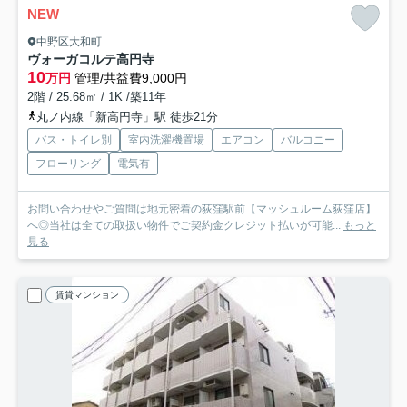
NEW
中野区大和町
ヴォーガコルテ高円寺
10
万円
管理/共益費9,000円
2階 / 25.68㎡ / 1K /築11年
丸ノ内線「新高円寺」駅 徒歩21分
バス・トイレ別
室内洗濯機置場
エアコン
バルコニー
フローリング
電気有
お問い合わせやご質問は地元密着の荻窪駅前【マッシュルーム荻窪店】
へ◎当社は全ての取扱い物件でご契約金クレジット払いが可能...
もっと
見る
賃貸マンション