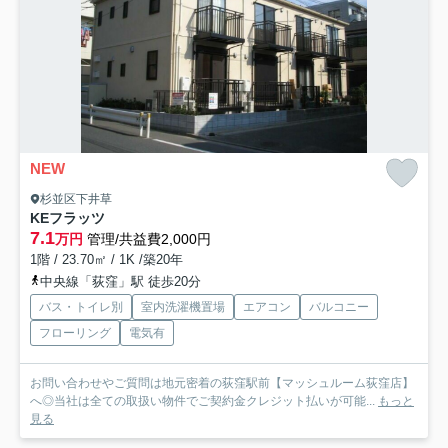
NEW
杉並区下井草
KEフラッツ
7.1
万円
管理/共益費2,000円
1階 / 23.70㎡ / 1K /築20年
中央線「荻窪」駅 徒歩20分
バス・トイレ別
室内洗濯機置場
エアコン
バルコニー
フローリング
電気有
お問い合わせやご質問は地元密着の荻窪駅前【マッシュルーム荻窪店】
へ◎当社は全ての取扱い物件でご契約金クレジット払いが可能...
もっと
見る