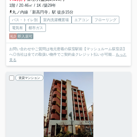
1階 / 20.46㎡ / 1K /築29年
丸ノ内線「新高円寺」駅 徒歩15分
バス・トイレ別
室内洗濯機置場
エアコン
フローリング
電気有
都市ガス
礼0
即入居可
お問い合わせやご質問は地元密着の荻窪駅前【マッシュルーム荻窪店】
へ◎当社は全ての取扱い物件でご契約金クレジット払いが可能...
もっと
見る
賃貸マンション