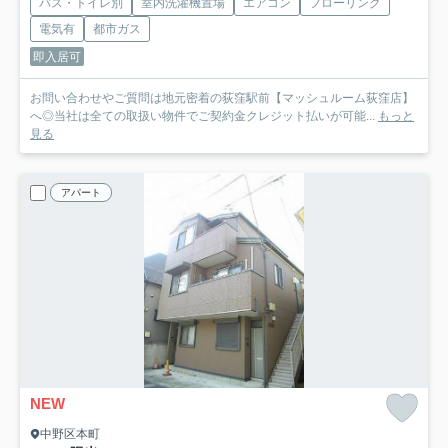
バス・トイレ別
室内洗濯機置場
エアコン
フローリング
電気有
都市ガス
即入居可
お問い合わせやご質問は地元密着の荻窪駅前【マッシュルーム荻窪店】
へ◎当社は全ての取扱い物件でご契約金クレジット払いが可能...
もっと
見る
アパート
NEW
中野区本町