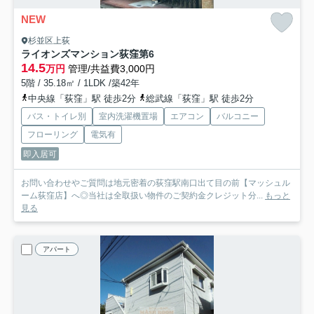
NEW
杉並区上荻
ライオンズマンション荻窪第6
14.5
万円
管理/共益費3,000円
5階 / 35.18㎡ / 1LDK /築42年
中央線「荻窪」駅 徒歩2分
総武線「荻窪」駅 徒歩2分
バス・トイレ別
室内洗濯機置場
エアコン
バルコニー
フローリング
電気有
即入居可
お問い合わせやご質問は地元密着の荻窪駅南口出て目の前【マッシュル
ーム荻窪店】へ◎当社は全取扱い物件のご契約金クレジット分...
もっと
見る
アパート