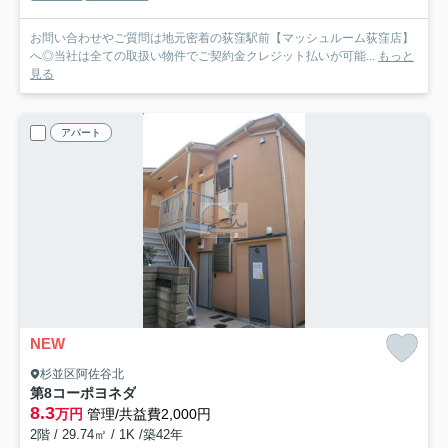
お問い合わせやご質問は地元密着の荻窪駅前【マッシュルーム荻窪店】
へ◎当社は全ての取扱い物件でご契約金クレジット払いが可能...
もっと
見る
アパート
NEW
杉並区阿佐谷北
第8コーポヨネダ
8.3
万円
管理/共益費2,000円
2階 / 29.74㎡ / 1K /築42年