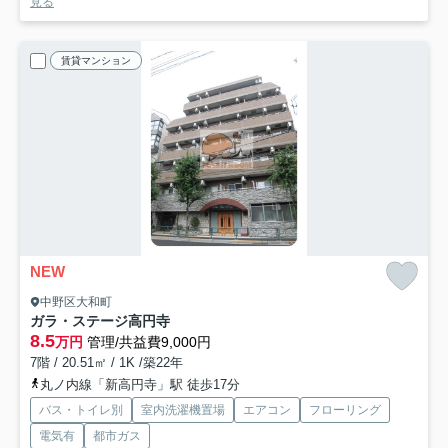
見る
賃貸マンション
NEW
中野区大和町
ガラ・ステージ高円寺
8.5
万円
管理/共益費9,000円
7階 / 20.51㎡ / 1K /築22年
丸ノ内線「新高円寺」駅 徒歩17分
バス・トイレ別
室内洗濯機置場
エアコン
フローリング
電気有
都市ガス