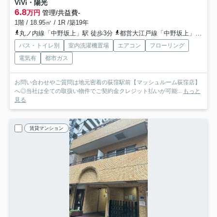
ViVi・陽光
6.8
万円
管理/共益費-
1階 / 18.95㎡ / 1R /築19年
丸ノ内線「中野坂上」駅 徒歩3分
都営大江戸線「中野坂上」駅 徒歩3分
バス・トイレ別
室内洗濯機置場
エアコン
フローリング
電気有
都市ガス
お問い合わせやご質問は地元密着の荻窪駅前【マッシュルーム荻窪店】
へ◎当社は全ての取扱い物件でご契約金クレジット払いが可能...
もっと
見る
賃貸マンション