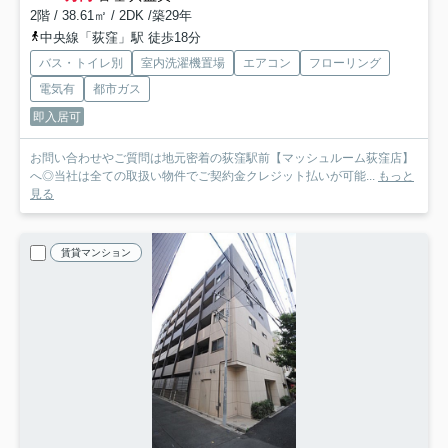
2階 / 38.61㎡ / 2DK /築29年
中央線「荻窪」駅 徒歩18分
バス・トイレ別
室内洗濯機置場
エアコン
フローリング
電気有
都市ガス
即入居可
お問い合わせやご質問は地元密着の荻窪駅前【マッシュルーム荻窪店】
へ◎当社は全ての取扱い物件でご契約金クレジット払いが可能...
もっと
見る
賃貸マンション