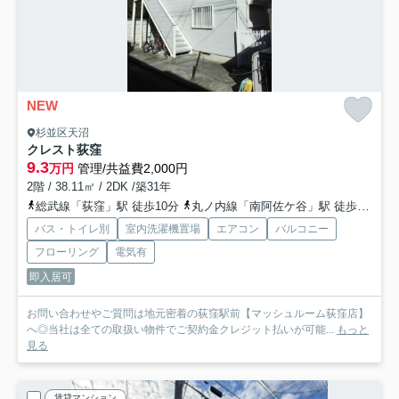
NEW
杉並区天沼
クレスト荻窪
9.3
万円
管理/共益費2,000円
2階 / 38.11㎡ / 2DK /築31年
総武線「荻窪」駅 徒歩10分
丸ノ内線「南阿佐ケ谷」駅 徒歩22分
バス・トイレ別
室内洗濯機置場
エアコン
バルコニー
フローリング
電気有
即入居可
お問い合わせやご質問は地元密着の荻窪駅前【マッシュルーム荻窪店】
へ◎当社は全ての取扱い物件でご契約金クレジット払いが可能...
もっと
見る
賃貸マンション