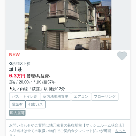
NEW
杉並区上荻
城山荘
6.3
万円
管理/共益費-
2階 / 20.00㎡ / 1K /築57年
丸ノ内線「荻窪」駅 徒歩12分
バス・トイレ別
室内洗濯機置場
エアコン
フローリング
電気有
都市ガス
即入居可
お問い合わせやご質問は地元密着の荻窪駅前【マッシュルーム荻窪店】
へ◎当社は全ての取扱い物件でご契約金クレジット払いが可能...
もっと