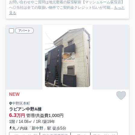
お問い合わせやご質問は地元密着の荻窪駅前【マッシュルーム荻窪店】
へ◎当社は全ての取扱い物件でご契約金クレジット払いが可能...
もっと
見る
アパート
NEW
中野区本町
ラビアン中野A棟
6.3
万円
管理/共益費1,000円
1階 / 14.08㎡ / 1R /築19年
丸ノ内線「新中野」駅 徒歩5分