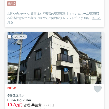
敷礼0
お問い合わせやご質問は地元密着の荻窪駅前【マッシュルーム荻窪店】
へ◎当社は全ての取扱い物件でご契約金クレジット払いが可能...
もっと
見る
アパート
NEW
杉並区清水
Luna Ogikubo
13.8
万円
管理/共益費3,000円