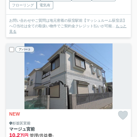
フローリング
電気有
お問い合わせやご質問は地元密着の荻窪駅前【マッシュルーム荻窪店】
へ◎当社は全ての取扱い物件でご契約金クレジット払いが可能...
もっと
見る
アパート
NEW
杉並区宮前
マージュ宮前
10.2
万円
管理/共益費-