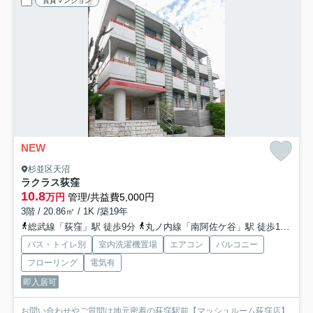
賃貸マンション
NEW
杉並区天沼
ラクラス荻窪
10.8
万円
管理/共益費5,000円
3階 / 20.86㎡ / 1K /築19年
総武線「荻窪」駅 徒歩9分
丸ノ内線「南阿佐ケ谷」駅 徒歩15分
バス・トイレ別
室内洗濯機置場
エアコン
バルコニー
フローリング
電気有
即入居可
お問い合わせやご質問は地元密着の荻窪駅前【マッシュルーム荻窪店】