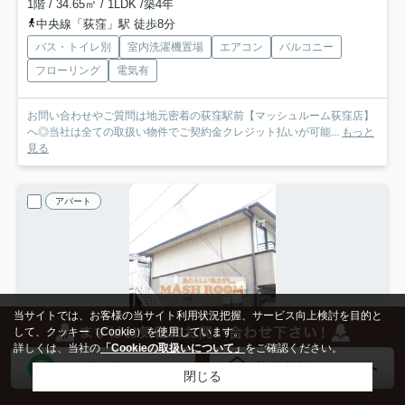
1階 / 34.65㎡ / 1LDK /築4年
中央線「荻窪」駅 徒歩8分
バス・トイレ別
室内洗濯機置場
エアコン
バルコニー
フローリング
電気有
お問い合わせやご質問は地元密着の荻窪駅前【マッシュルーム荻窪店】
へ◎当社は全ての取扱い物件でご契約金クレジット払いが可能...
もっと
見る
アパート
当サイトでは、お客様の当サイト利用状況把握、サービス向上検討を目的と
して、クッキー（Cookie）を使用しています。
詳しくは、当社の
「Cookieの取扱いについて」
をご確認ください。
閉じる
検索条件を変更
まとめてお問い合わせ
NEW