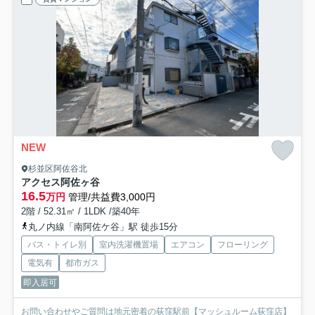
NEW
杉並区阿佐谷北
アクセス阿佐ヶ谷
16.5
万円
管理/共益費3,000円
2階 / 52.31㎡ / 1LDK /築40年
丸ノ内線「南阿佐ケ谷」駅 徒歩15分
バス・トイレ別
室内洗濯機置場
エアコン
フローリング
電気有
都市ガス
即入居可
お問い合わせやご質問は地元密着の荻窪駅前【マッシュルーム荻窪店】