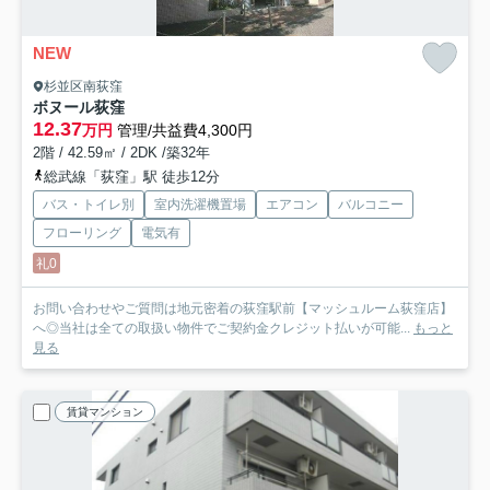
NEW
杉並区南荻窪
ボヌール荻窪
12.37
万円
管理/共益費4,300円
2階 / 42.59㎡ / 2DK /築32年
総武線「荻窪」駅 徒歩12分
バス・トイレ別
室内洗濯機置場
エアコン
バルコニー
フローリング
電気有
礼0
お問い合わせやご質問は地元密着の荻窪駅前【マッシュルーム荻窪店】
へ◎当社は全ての取扱い物件でご契約金クレジット払いが可能...
もっと
見る
賃貸マンション