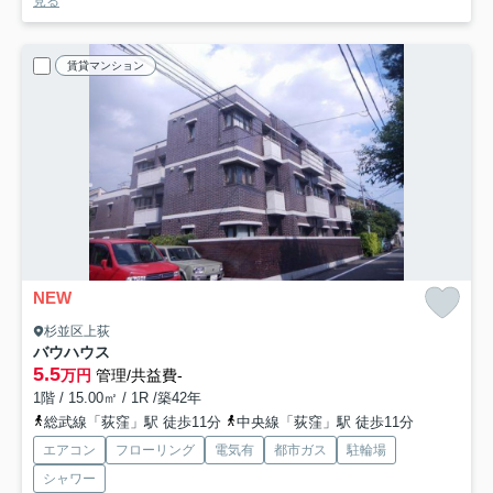
見る
賃貸マンション
NEW
杉並区上荻
バウハウス
5.5
万円
管理/共益費-
1階 / 15.00㎡ / 1R /築42年
総武線「荻窪」駅 徒歩11分
中央線「荻窪」駅 徒歩11分
エアコン
フローリング
電気有
都市ガス
駐輪場
シャワー