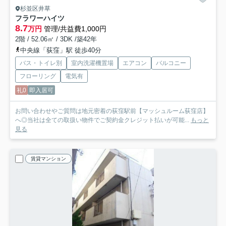
杉並区井草
フラワーハイツ
8.7
万円
管理/共益費1,000円
2階 / 52.06㎡ / 3DK /築42年
中央線「荻窪」駅 徒歩40分
バス・トイレ別
室内洗濯機置場
エアコン
バルコニー
フローリング
電気有
礼0
即入居可
お問い合わせやご質問は地元密着の荻窪駅前【マッシュルーム荻窪店】
へ◎当社は全ての取扱い物件でご契約金クレジット払いが可能...
もっと
見る
賃貸マンション