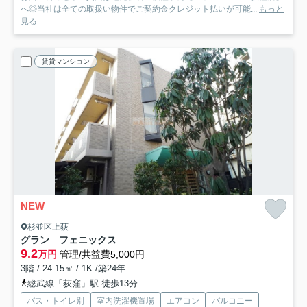
へ◎当社は全ての取扱い物件でご契約金クレジット払いが可能...
もっと
見る
賃貸マンション
NEW
杉並区上荻
グラン フェニックス
9.2
万円
管理/共益費5,000円
3階 / 24.15㎡ / 1K /築24年
総武線「荻窪」駅 徒歩13分
バス・トイレ別
室内洗濯機置場
エアコン
バルコニー