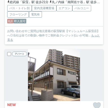
総武線「荻窪」駅 徒歩21分
丸ノ内線「南阿佐ケ谷」駅 徒歩21分
バス・トイレ別
室内洗濯機置場
エアコン
バルコニー
フローリング
電気有
礼0
即入居可
お問い合わせやご質問は地元密着の荻窪駅前【マッシュルーム荻窪店】
へ◎当社は全ての取扱い物件でご契約金クレジット払いが可能...
もっと
見る
アパート
NEW