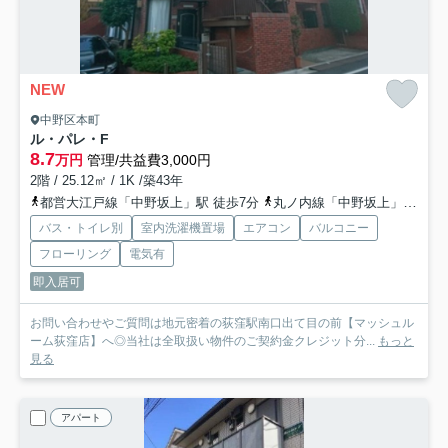
NEW
中野区本町
ル・パレ・F
8.7
万円
管理/共益費3,000円
2階 / 25.12㎡ / 1K /築43年
都営大江戸線「中野坂上」駅 徒歩7分
丸ノ内線「中野坂上」駅 徒歩7分
バス・トイレ別
室内洗濯機置場
エアコン
バルコニー
フローリング
電気有
即入居可
お問い合わせやご質問は地元密着の荻窪駅南口出て目の前【マッシュル
ーム荻窪店】へ◎当社は全取扱い物件のご契約金クレジット分...
もっと
見る
アパート