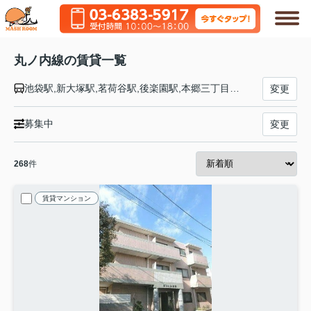
丸ノ内線の賃貸一覧
池袋駅,新大塚駅,茗荷谷駅,後楽園駅,本郷三丁目駅,御茶ノ水駅,淡路町駅,大手町駅,東京駅,銀座駅,霞ケ関駅,国会議事堂前駅,永田町駅,四ツ谷駅,四谷三丁目駅,新宿御苑前駅,新宿三丁目駅,新宿駅,西新宿駅,中野坂上駅,新中野駅,東高円寺駅,新高円寺駅,南阿佐ケ谷駅,荻窪駅
変更
募集中
変更
268
件
賃貸マンション