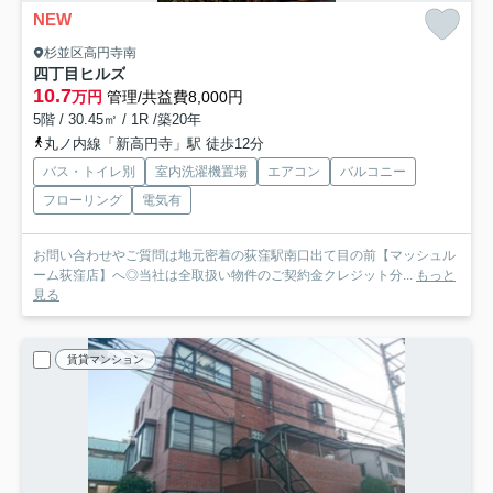
NEW
杉並区高円寺南
四丁目ヒルズ
10.7
万円
管理/共益費8,000円
5階 / 30.45㎡ / 1R /築20年
丸ノ内線「新高円寺」駅 徒歩12分
バス・トイレ別
室内洗濯機置場
エアコン
バルコニー
フローリング
電気有
お問い合わせやご質問は地元密着の荻窪駅南口出て目の前【マッシュル
ーム荻窪店】へ◎当社は全取扱い物件のご契約金クレジット分...
もっと
見る
賃貸マンション