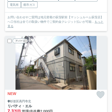
電気有
都市ガス
お問い合わせやご質問は地元密着の荻窪駅前【マッシュルーム荻窪店】
へ◎当社は全ての取扱い物件でご契約金クレジット払いが可能...
もっと
見る
アパート
NEW
杉並区高円寺北
リバティ・エル
7.3
万円
管理/共益費2,000円