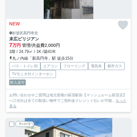
NEW
杉並区高円寺北
末広ビリジアン
7
万円
管理/共益費2,000円
1階 / 24.79㎡ / 1K /築41年
丸ノ内線「新高円寺」駅 徒歩15分
バス・トイレ別
エアコン
フローリング
電気有
都市ガス
TVモニタ付インターホン
即入居可
お問い合わせやご質問は地元密着の荻窪駅前【マッシュルーム荻窪店】
へ◎当社は全ての取扱い物件でご契約金クレジット払いが可能...
もっと
見る
アパート