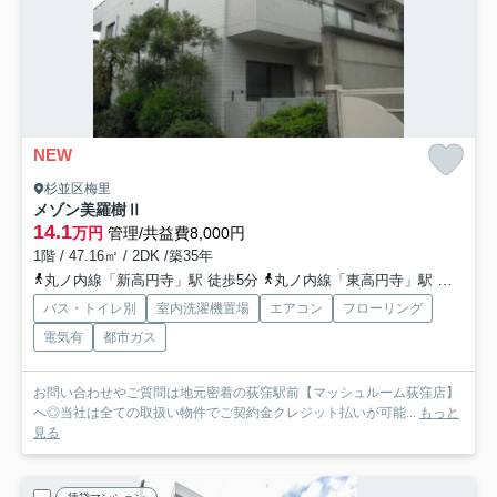
NEW
杉並区梅里
メゾン美羅樹Ⅱ
14.1
万円
管理/共益費8,000円
1階 / 47.16㎡ / 2DK /築35年
丸ノ内線「新高円寺」駅 徒歩5分
丸ノ内線「東高円寺」駅 徒歩10分
バス・トイレ別
室内洗濯機置場
エアコン
フローリング
電気有
都市ガス
お問い合わせやご質問は地元密着の荻窪駅前【マッシュルーム荻窪店】
へ◎当社は全ての取扱い物件でご契約金クレジット払いが可能...
もっと
見る