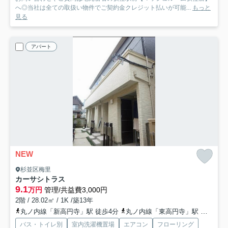
へ◎当社は全ての取扱い物件でご契約金クレジット払いが可能...
もっと
見る
アパート
NEW
杉並区梅里
カーサシトラス
9.1
万円
管理/共益費3,000円
2階 / 28.02㎡ / 1K /築13年
丸ノ内線「新高円寺」駅 徒歩4分
丸ノ内線「東高円寺」駅 徒歩10分
バス・トイレ別
室内洗濯機置場
エアコン
フローリング