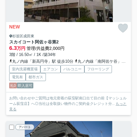
NEW
杉並区成田東
スカイコート阿佐ヶ谷第2
6.3
万円
管理/共益費2,000円
3階 / 16.50㎡ / 1K /築34年
丸ノ内線「新高円寺」駅 徒歩10分
丸ノ内線「南阿佐ケ谷」駅 徒歩13分
室内洗濯機置場
エアコン
バルコニー
フローリング
電気有
都市ガス
礼0
即入居可
お問い合わせやご質問は地元密着の荻窪駅南口出て目の前【マッシュル
ーム荻窪店】へ◎当社は全取扱い物件のご契約金クレジット分...
もっと
見る
アパート