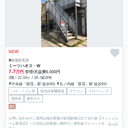
NEW
杉並区天沼
ミーツハオス・W
7.7
万円
管理/共益費6,000円
2階 / 22.10㎡ / 1K /築24年
中央線「荻窪」駅 徒歩9分
丸ノ内線「荻窪」駅 徒歩9分
バス・トイレ別
室内洗濯機置場
エアコン
フローリング
電気有
都市ガス
敷0
お問い合わせやご質問は地元密着の荻窪駅南口出て目の前【マッシュル
ーム荻窪店】へ◎当社は全取扱い物件のご契約金クレジット分...
もっと