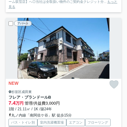
ーム荻窪店】へ◎当社は全取扱い物件のご契約金クレジット分...
もっと
見る
アパート
NEW
杉並区成田東
フレア・プランドールB
7.4
万円
管理/共益費3,000円
1階 / 21.11㎡ / 1K /築24年
丸ノ内線「南阿佐ケ谷」駅 徒歩15分
バス・トイレ別
室内洗濯機置場
エアコン
フローリング