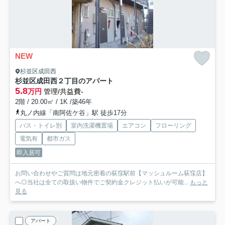
NEW
杉並区成田西
杉並区成田西２丁目のアパート
5.8
万円
管理/共益費-
2階 / 20.00㎡ / 1K /築46年
丸ノ内線「南阿佐ケ谷」駅 徒歩17分
バス・トイレ別
室内洗濯機置場
エアコン
フローリング
電気有
都市ガス
即入居可
お問い合わせやご質問は地元密着の荻窪駅前【マッシュルーム荻窪店】
へ◎当社は全ての取扱い物件でご契約金クレジット払いが可能...
もっと
見る
アパート