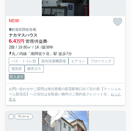
NEW
杉並区阿佐谷南
ナカマスハウス
6.4
万円
管理/共益費-
2階 / 19.80㎡ / 1K /築38年
丸ノ内線「南阿佐ケ谷」駅 徒歩7分
バス・トイレ別
室内洗濯機置場
エアコン
フローリング
電気有
都市ガス
即入居可
お問い合わせやご質問は地元密着の荻窪駅南口出て目の前【マッシュル
ーム荻窪店】へ◎当社は全取扱い物件のご契約金クレジット分...
もっと
見る
アパート