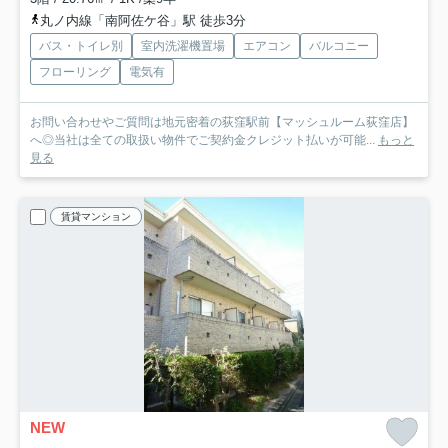
丸ノ内線「南阿佐ケ谷」駅 徒歩3分
バス・トイレ別
室内洗濯機置場
エアコン
バルコニー
フローリング
電気有
お問い合わせやご質問は地元密着の荻窪駅前【マッシュルーム荻窪店】
へ◎当社は全ての取扱い物件でご契約金クレジット払いが可能...
もっと
見る
賃貸マンション
NEW