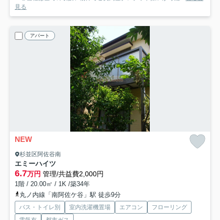
見る
アパート
NEW
杉並区阿佐谷南
エミーハイツ
6.7
万円
管理/共益費2,000円
1階 / 20.00㎡ / 1K /築34年
丸ノ内線「南阿佐ケ谷」駅 徒歩9分
バス・トイレ別
室内洗濯機置場
エアコン
フローリング
電気有
都市ガス