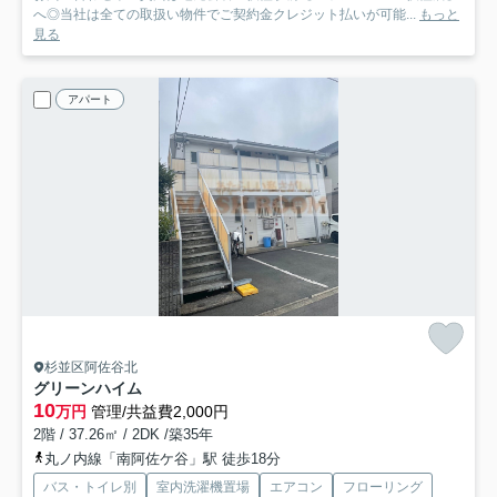
へ◎当社は全ての取扱い物件でご契約金クレジット払いが可能...
もっと
見る
アパート
杉並区阿佐谷北
グリーンハイム
10
万円
管理/共益費2,000円
2階 / 37.26㎡ / 2DK /築35年
丸ノ内線「南阿佐ケ谷」駅 徒歩18分
バス・トイレ別
室内洗濯機置場
エアコン
フローリング