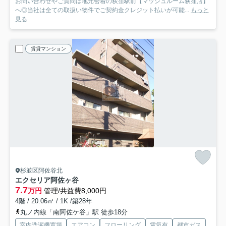
お問い合わせやご質問は地元密着の荻窪駅前【マッシュルーム荻窪店】
へ◎当社は全ての取扱い物件でご契約金クレジット払いが可能...
もっと
見る
賃貸マンション
杉並区阿佐谷北
エクセリア阿佐ヶ谷
7.7
万円
管理/共益費8,000円
4階 / 20.06㎡ / 1K /築28年
丸ノ内線「南阿佐ケ谷」駅 徒歩18分
室内洗濯機置場
エアコン
フローリング
電気有
都市ガス