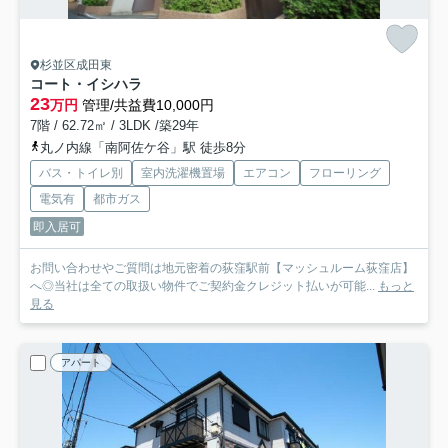
杉並区成田東
コート・イシハラ
23
万円
管理/共益費10,000円
7階 / 62.72㎡ / 3LDK /築29年
丸ノ内線「南阿佐ケ谷」駅 徒歩8分
バス・トイレ別
室内洗濯機置場
エアコン
フローリング
電気有
都市ガス
即入居可
お問い合わせやご質問は地元密着の荻窪駅前【マッシュルーム荻窪店】
へ◎当社は全ての取扱い物件でご契約金クレジット払いが可能...
もっと
見る
アパート