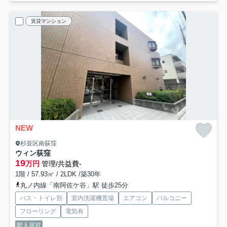
賃貸マンション
NEW
杉並区南荻窪
ウィン荻窪
19
万円
管理/共益費-
1階 / 57.93㎡ / 2LDK /築30年
丸ノ内線「南阿佐ケ谷」駅 徒歩25分
バス・トイレ別
室内洗濯機置場
エアコン
バルコニー
フローリング
電気有
即入居可