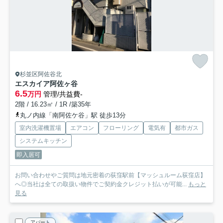
杉並区阿佐谷北
エスカイア阿佐ヶ谷
6.5
万円
管理/共益費-
2階 / 16.23㎡ / 1R /築35年
丸ノ内線「南阿佐ケ谷」駅 徒歩13分
室内洗濯機置場
エアコン
フローリング
電気有
都市ガス
システムキッチン
即入居可
お問い合わせやご質問は地元密着の荻窪駅前【マッシュルーム荻窪店】
へ◎当社は全ての取扱い物件でご契約金クレジット払いが可能...
もっと
見る
アパート