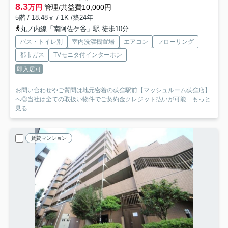
8.3
万円
管理/共益費10,000円
5階 / 18.48㎡ / 1K /築24年
丸ノ内線「南阿佐ケ谷」駅 徒歩10分
バス・トイレ別
室内洗濯機置場
エアコン
フローリング
都市ガス
TVモニタ付インターホン
即入居可
お問い合わせやご質問は地元密着の荻窪駅前【マッシュルーム荻窪店】
へ◎当社は全ての取扱い物件でご契約金クレジット払いが可能...
もっと
見る
賃貸マンション