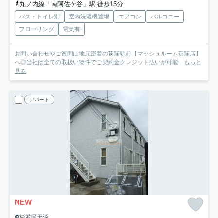
丸ノ内線「南阿佐ケ谷」駅 徒歩15分
バス・トイレ別
室内洗濯機置場
エアコン
バルコニー
フローリング
電気有
お問い合わせやご質問は地元密着の荻窪駅前【マッシュルーム荻窪店】
へ◎当社は全ての取扱い物件でご契約金クレジット払いが可能...
もっと
見る
アパート
NEW
杉並区天沼