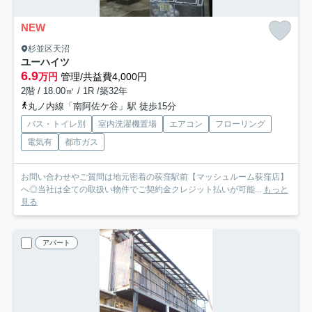
NEW
杉並区天沼
ユーハイツ
6.9
万円
管理/共益費4,000円
2階 / 18.00㎡ / 1R /築32年
丸ノ内線「南阿佐ケ谷」駅 徒歩15分
バス・トイレ別
室内洗濯機置場
エアコン
フローリング
電気有
都市ガス
お問い合わせやご質問は地元密着の荻窪駅前【マッシュルーム荻窪店】
へ◎当社は全ての取扱い物件でご契約金クレジット払いが可能...
もっと
見る
アパート