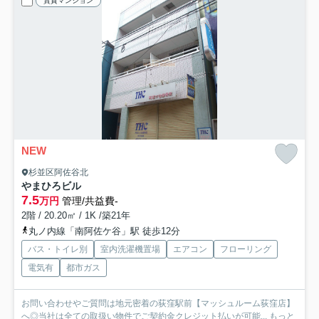
賃貸マンション
NEW
杉並区阿佐谷北
やまひろビル
7.5
万円
管理/共益費-
2階 / 20.20㎡ / 1K /築21年
丸ノ内線「南阿佐ケ谷」駅 徒歩12分
バス・トイレ別
室内洗濯機置場
エアコン
フローリング
電気有
都市ガス
お問い合わせやご質問は地元密着の荻窪駅前【マッシュルーム荻窪店】
へ◎当社は全ての取扱い物件でご契約金クレジット払いが可能...
もっと