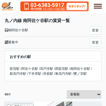
丸ノ内線 南阿佐ケ谷駅の賃貸一覧
南阿佐ケ谷駅
変更
募集中
変更
おすすめの駅
荻窪駅
/
阿佐ケ谷駅
/
高円寺駅
/
西荻窪駅
/
南阿佐ケ谷駅
/
新高円寺駅
/
下井草駅
/
井荻駅
/
東高円寺駅
/
鷺ノ宮駅
68
件