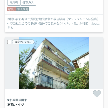
電気有
都市ガス
敷礼0
即入居可
お問い合わせやご質問は地元密着の荻窪駅前【マッシュルーム荻窪店】
へ◎当社は全ての取扱い物件でご契約金クレジット払いが可能...
もっと
見る
賃貸マンション
杉並区成田東
石原ハイツ