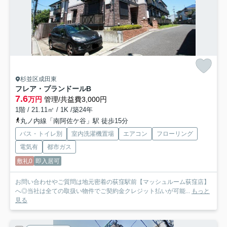
杉並区成田東
フレア・プランドールB
7.6
万円
管理/共益費3,000円
1階 / 21.11㎡ / 1K /築24年
丸ノ内線「南阿佐ケ谷」駅 徒歩15分
バス・トイレ別
室内洗濯機置場
エアコン
フローリング
電気有
都市ガス
敷礼0
即入居可
お問い合わせやご質問は地元密着の荻窪駅前【マッシュルーム荻窪店】
へ◎当社は全ての取扱い物件でご契約金クレジット払いが可能...
もっと
見る