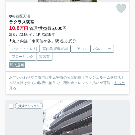
杉並区天沼
ラクラス荻窪
10.8
万円
管理/共益費5,000円
3階 / 20.86㎡ / 1K /築19年
丸ノ内線「南阿佐ケ谷」駅 徒歩15分
バス・トイレ別
室内洗濯機置場
エアコン
バルコニー
フローリング
電気有
即入居可
お問い合わせやご質問は地元密着の荻窪駅前【マッシュルーム荻窪店】
へ◎当社は全ての取扱い物件でご契約金クレジット払いが可能...
もっと
見る
賃貸マンション