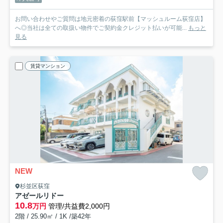
お問い合わせやご質問は地元密着の荻窪駅前【マッシュルーム荻窪店】
へ◎当社は全ての取扱い物件でご契約金クレジット払いが可能...
もっと
見る
賃貸マンション
NEW
杉並区荻窪
アゼールリドー
10.8
万円
管理/共益費2,000円
2階 / 25.90㎡ / 1K /築42年