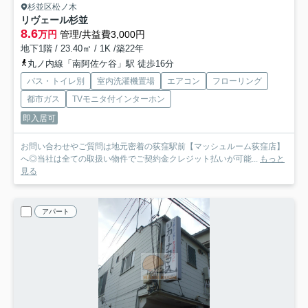
杉並区松ノ木
リヴェール杉並
8.6
万円
管理/共益費3,000円
地下1階 / 23.40㎡ / 1K /築22年
丸ノ内線「南阿佐ケ谷」駅 徒歩16分
バス・トイレ別
室内洗濯機置場
エアコン
フローリング
都市ガス
TVモニタ付インターホン
即入居可
お問い合わせやご質問は地元密着の荻窪駅前【マッシュルーム荻窪店】
へ◎当社は全ての取扱い物件でご契約金クレジット払いが可能...
もっと
見る
アパート