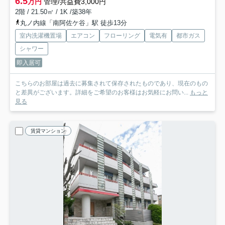
6.5
万円
管理/共益費3,000円
2階 / 21.50㎡ / 1K /築38年
丸ノ内線「南阿佐ケ谷」駅 徒歩13分
室内洗濯機置場
エアコン
フローリング
電気有
都市ガス
シャワー
即入居可
こちらのお部屋は過去に募集されて保存されたものであり、現在のもの
と差異がございます。詳細をご希望のお客様はお気軽にお問い...
もっと
見る
賃貸マンション