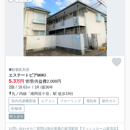
杉並区天沼
エステートピアMIKI
5.3
万円
管理/共益費2,000円
2階 / 18.63㎡ / 1R /築36年
丸ノ内線「南阿佐ケ谷」駅 徒歩19分
室内洗濯機置場
エアコン
フローリング
電気有
都市ガス
駐輪場
即入居可
お問い合わせやご質問は地元密着の荻窪駅前【マッシュルーム荻窪店】