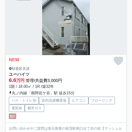
NEW
杉並区天沼
ユーハイツ
6.6
万円
管理/共益費3,000円
1階 / 18.00㎡ / 1R /築32年
丸ノ内線「南阿佐ケ谷」駅 徒歩15分
バス・トイレ別
室内洗濯機置場
エアコン
フローリング
電気有
都市ガス
敷0
お問い合わせやご質問は地元密着の荻窪駅南口出て目の前【マッシュル