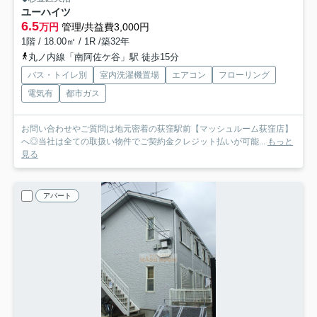
ユーハイツ
6.5
万円
管理/共益費3,000円
1階 / 18.00㎡ / 1R /築32年
丸ノ内線「南阿佐ケ谷」駅 徒歩15分
バス・トイレ別
室内洗濯機置場
エアコン
フローリング
電気有
都市ガス
お問い合わせやご質問は地元密着の荻窪駅前【マッシュルーム荻窪店】
へ◎当社は全ての取扱い物件でご契約金クレジット払いが可能...
もっと
見る
アパート