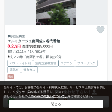
杉並区梅里
エルミタージュ南阿佐ヶ谷弐番館
8.2
万円
管理/共益費5,000円
1階 / 22.11㎡ / 1K /築19年
丸ノ内線「南阿佐ケ谷」駅 徒歩9分
バス・トイレ別
室内洗濯機置場
エアコン
フローリング
電気有
都市ガス
敷0
お問い合わせやご質問は地元密着の荻窪駅前【マッシュルーム荻窪店】
当サイトでは、お客様の当サイト利用状況把握、サービス向上検討を目的と
へ◎当社は全ての取扱い物件でご契約金クレジット払いが可能...
もっと
して、クッキー（Cookie）を使用しています。
見る
詳しくは、当社の
「Cookieの取扱いについて」
をご確認ください。
閉じる
検索条件を変更
まとめてお問い合わせ
アパート