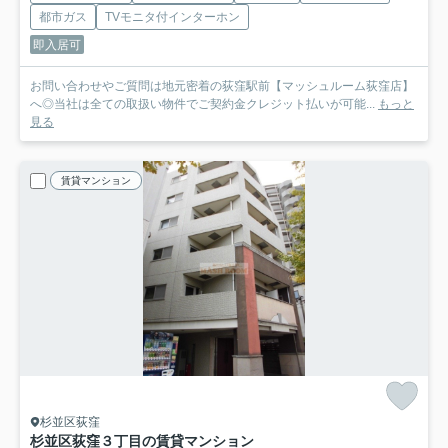
都市ガス
TVモニタ付インターホン
即入居可
お問い合わせやご質問は地元密着の荻窪駅前【マッシュルーム荻窪店】
へ◎当社は全ての取扱い物件でご契約金クレジット払いが可能...
もっと
見る
賃貸マンション
杉並区荻窪
杉並区荻窪３丁目の賃貸マンション