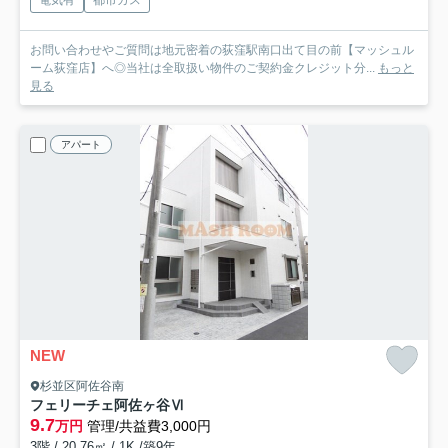
お問い合わせやご質問は地元密着の荻窪駅南口出て目の前【マッシュル
ーム荻窪店】へ◎当社は全取扱い物件のご契約金クレジット分...
もっと
見る
アパート
NEW
杉並区阿佐谷南
フェリーチェ阿佐ヶ谷Ⅵ
9.7
万円
管理/共益費3,000円
3階 / 20.76㎡ / 1K /築9年