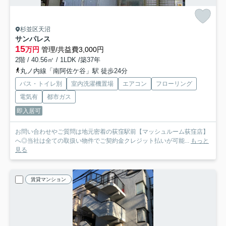
杉並区天沼
サンパレス
15
万円
管理/共益費3,000円
2階 / 40.56㎡ / 1LDK /築37年
丸ノ内線「南阿佐ケ谷」駅 徒歩24分
バス・トイレ別
室内洗濯機置場
エアコン
フローリング
電気有
都市ガス
即入居可
お問い合わせやご質問は地元密着の荻窪駅前【マッシュルーム荻窪店】
へ◎当社は全ての取扱い物件でご契約金クレジット払いが可能...
もっと
見る
賃貸マンション