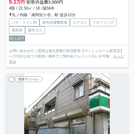
5.1
万円
管理/共益費3,000円
4階 / 22.50㎡ / 1K /築56年
丸ノ内線「南阿佐ケ谷」駅 徒歩12分
バス・トイレ別
室内洗濯機置場
エアコン
フローリング
電気有
都市ガス
即入居可
お問い合わせやご質問は地元密着の荻窪駅前【マッシュルーム荻窪店】
へ◎当社は全ての取扱い物件でご契約金クレジット払いが可能...
もっと
見る
賃貸マンション