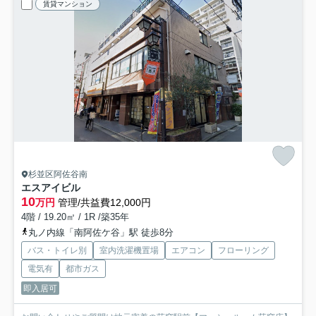
賃貸マンション
杉並区阿佐谷南
エスアイビル
10
万円
管理/共益費12,000円
4階 / 19.20㎡ / 1R /築35年
丸ノ内線「南阿佐ケ谷」駅 徒歩8分
バス・トイレ別
室内洗濯機置場
エアコン
フローリング
電気有
都市ガス
即入居可