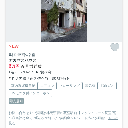
NEW
杉並区阿佐谷南
ナカマスハウス
6
万円
管理/共益費-
1階 / 16.40㎡ / 1K /築38年
丸ノ内線「南阿佐ケ谷」駅 徒歩7分
室内洗濯機置場
エアコン
フローリング
電気有
都市ガス
TVモニタ付インターホン
即入居可
お問い合わせやご質問は地元密着の荻窪駅前【マッシュルーム荻窪店】
へ◎当社は全ての取扱い物件でご契約金クレジット払いが可能...
もっと
見る