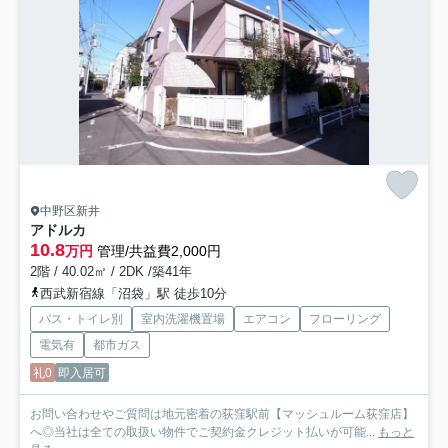
中野区新井
アドルカ
10.8
万円
管理/共益費2,000円
2階 / 40.02㎡ / 2DK /築41年
西武新宿線「沼袋」駅 徒歩10分
バス・トイレ別
室内洗濯機置場
エアコン
フローリング
電気有
都市ガス
礼0
即入居可
お問い合わせやご質問は地元密着の荻窪駅前【マッシュルーム荻窪店】
へ◎当社は全ての取扱い物件でご契約金クレジット払いが可能...
もっと