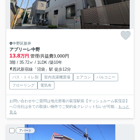
中野区新井
アプリーレ中野
13.8
万円
管理/共益費3,000円
3階 / 35.72㎡ / 1LDK /築10年
西武新宿線「沼袋」駅 徒歩12分
バス・トイレ別
室内洗濯機置場
エアコン
バルコニー
フローリング
電気有
お問い合わせやご質問は地元密着の荻窪駅前【マッシュルーム荻窪店】
へ◎当社は全ての取扱い物件でご契約金クレジット払いが可能...
もっと
見る
アパート