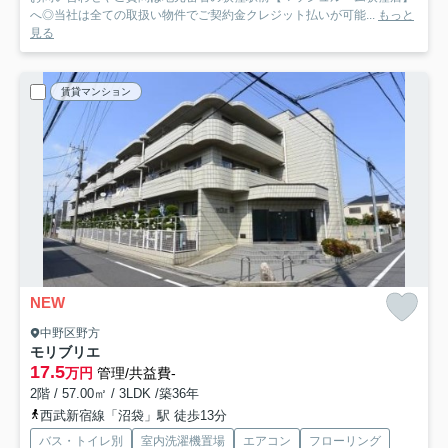
へ◎当社は全ての取扱い物件でご契約金クレジット払いが可能...
もっと
見る
賃貸マンション
NEW
中野区野方
モリブリエ
17.5
万円
管理/共益費-
2階 / 57.00㎡ / 3LDK /築36年
西武新宿線「沼袋」駅 徒歩13分
バス・トイレ別
室内洗濯機置場
エアコン
フローリング