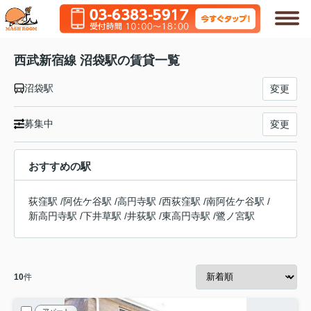
西武新宿線 沼袋駅の賃貸一覧
沼袋駅
変更
募集中
変更
おすすめの駅
荻窪駅
/
阿佐ケ谷駅
/
高円寺駅
/
西荻窪駅
/
南阿佐ケ谷駅
/
新高円寺駅
/
下井草駅
/
井荻駅
/
東高円寺駅
/
鷺ノ宮駅
10
件