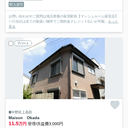
即入居可
お問い合わせやご質問は地元密着の荻窪駅前【マッシュルーム荻窪店】
へ◎当社は全ての取扱い物件でご契約金クレジット払いが可能...
もっと
見る
アパート
中野区上高田
Maison Okada
11.5
万円
管理/共益費3,000円