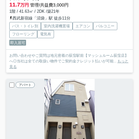
11.7
万円
管理/共益費3,000円
1階 / 41.63㎡ / 2DK /築21年
西武新宿線「沼袋」駅 徒歩11分
バス・トイレ別
室内洗濯機置場
エアコン
バルコニー
フローリング
電気有
即入居可
お問い合わせやご質問は地元密着の荻窪駅前【マッシュルーム荻窪店】
へ◎当社は全ての取扱い物件でご契約金クレジット払いが可能...
もっと
見る
アパート