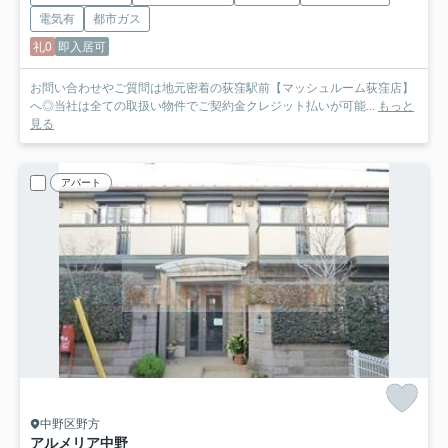
電気有
都市ガス
礼0
即入居可
お問い合わせやご質問は地元密着の荻窪駅前【マッシュルーム荻窪店】
へ◎当社は全ての取扱い物件でご契約金クレジット払いが可能...
もっと
見る
アパート
中野区野方
アルメリア中野