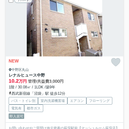
アパート
NEW
中野区丸山
レナルヒュース中野
10.2
万円
管理/共益費3,000円
1階 / 30.08㎡ / 1LDK /築9年
西武新宿線「沼袋」駅 徒歩12分
バス・トイレ別
室内洗濯機置場
エアコン
フローリング
電気有
都市ガス
即入居可
お問い合わせやご質問は地元密着の荻窪駅前【マッシュルーム荻窪店】