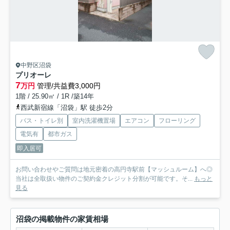
中野区沼袋
プリオーレ
7
万円
管理/共益費3,000円
1階 / 25.90㎡ / 1R /築14年
西武新宿線「沼袋」駅 徒歩2分
バス・トイレ別
室内洗濯機置場
エアコン
フローリング
電気有
都市ガス
即入居可
お問い合わせやご質問は地元密着の高円寺駅前【マッシュルーム】へ◎
当社は全取扱い物件のご契約金クレジット分割が可能です。そ...
もっと
見る
沼袋の掲載物件の家賃相場