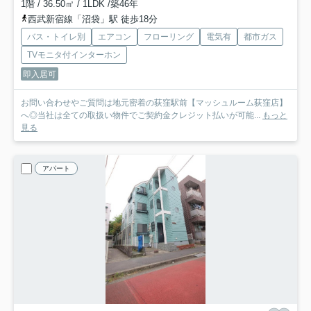
1階 / 36.50㎡ / 1LDK /築46年
西武新宿線「沼袋」駅 徒歩18分
バス・トイレ別
エアコン
フローリング
電気有
都市ガス
TVモニタ付インターホン
即入居可
お問い合わせやご質問は地元密着の荻窪駅前【マッシュルーム荻窪店】
へ◎当社は全ての取扱い物件でご契約金クレジット払いが可能...
もっと
見る
アパート