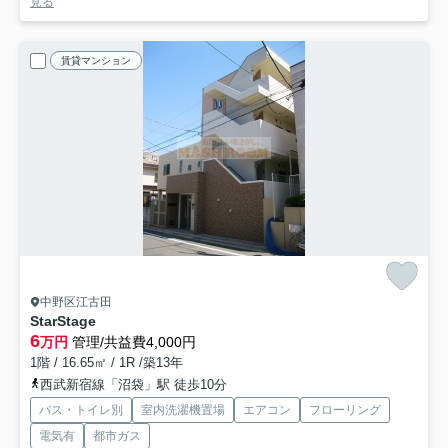
見る
賃貸マンション
中野区江古田
StarStage
6
万円
管理/共益費4,000円
1階 / 16.65㎡ / 1R /築13年
西武新宿線「沼袋」駅 徒歩10分
バス・トイレ別
室内洗濯機置場
エアコン
フローリング
電気有
都市ガス