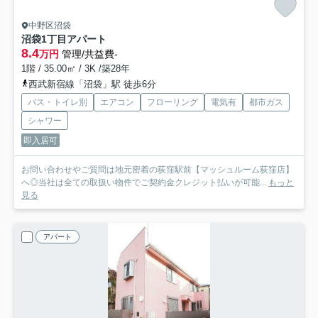
中野区沼袋
沼袋1丁目アパート
8.4
万円
管理/共益費-
1階 / 35.00㎡ / 3K /築28年
西武新宿線「沼袋」駅 徒歩6分
バス・トイレ別
エアコン
フローリング
電気有
都市ガス
シャワー
即入居可
お問い合わせやご質問は地元密着の荻窪駅前【マッシュルーム荻窪店】
へ◎当社は全ての取扱い物件でご契約金クレジット払いが可能...
もっと
見る
アパート