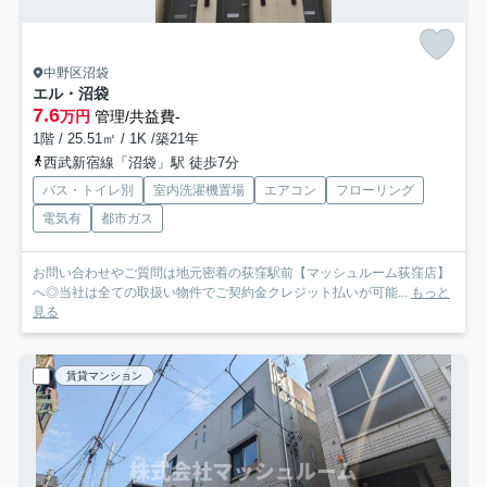
中野区沼袋
エル・沼袋
7.6
万円
管理/共益費-
1階 / 25.51㎡ / 1K /築21年
西武新宿線「沼袋」駅 徒歩7分
バス・トイレ別
室内洗濯機置場
エアコン
フローリング
電気有
都市ガス
お問い合わせやご質問は地元密着の荻窪駅前【マッシュルーム荻窪店】
へ◎当社は全ての取扱い物件でご契約金クレジット払いが可能...
もっと
見る
賃貸マンション