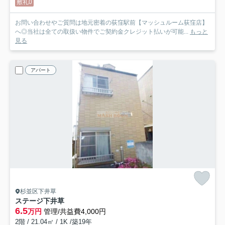
敷礼0
お問い合わせやご質問は地元密着の荻窪駅前【マッシュルーム荻窪店】
へ◎当社は全ての取扱い物件でご契約金クレジット払いが可能...
もっと
見る
アパート
杉並区下井草
ステージ下井草
6.5
万円
管理/共益費4,000円
2階 / 21.04㎡ / 1K /築19年