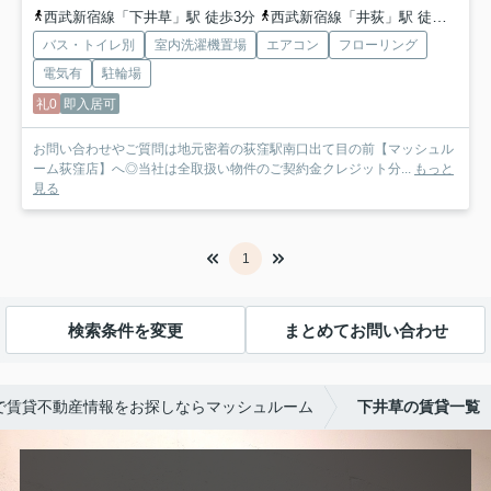
西武新宿線「下井草」駅 徒歩3分
西武新宿線「井荻」駅 徒歩10分
バス・トイレ別
室内洗濯機置場
エアコン
フローリング
電気有
駐輪場
礼0
即入居可
お問い合わせやご質問は地元密着の荻窪駅南口出て目の前【マッシュル
ーム荻窪店】へ◎当社は全取扱い物件のご契約金クレジット分...
もっと
見る
1
検索条件を変更
まとめてお問い合わせ
で賃貸不動産情報をお探しならマッシュルーム
下井草の賃貸一覧