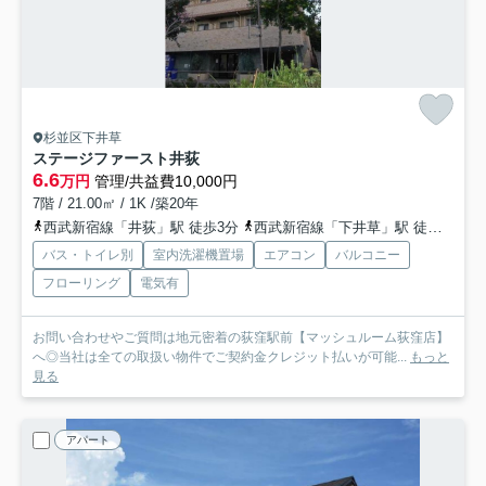
杉並区下井草
ステージファースト井荻
6.6
万円
管理/共益費10,000円
7階 / 21.00㎡ / 1K /築20年
西武新宿線「井荻」駅 徒歩3分
西武新宿線「下井草」駅 徒歩14分
バス・トイレ別
室内洗濯機置場
エアコン
バルコニー
フローリング
電気有
お問い合わせやご質問は地元密着の荻窪駅前【マッシュルーム荻窪店】
へ◎当社は全ての取扱い物件でご契約金クレジット払いが可能...
もっと
見る
アパート