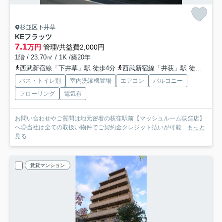
杉並区下井草
KEフラッツ
7.1
万円
管理/共益費2,000円
1階 / 23.70㎡ / 1K /築20年
西武新宿線「下井草」駅 徒歩4分
西武新宿線「井荻」駅 徒歩10分
バス・トイレ別
室内洗濯機置場
エアコン
バルコニー
フローリング
電気有
お問い合わせやご質問は地元密着の荻窪駅前【マッシュルーム荻窪店】
へ◎当社は全ての取扱い物件でご契約金クレジット払いが可能...
もっと
見る
賃貸マンション