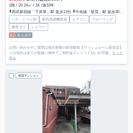
1階 / 20.24㎡ / 1K /築33年
西武新宿線「下井草」駅 徒歩13分
中央線「荻窪」駅 徒歩30分
総
バス・トイレ別
室内洗濯機置場
エアコン
フローリング
都市ガス
シャワー
礼0
即入居可
お問い合わせやご質問は地元密着の荻窪駅前【マッシュルーム荻窪店】
へ◎当社は全ての取扱い物件でご契約金クレジット払いが可能...
もっと
見る
賃貸マンション