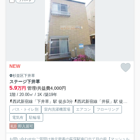
アパート
NEW
杉並区下井草
ステージ下井草
5.9
万円
管理/共益費4,000円
1階 / 20.00㎡ / 1K /築19年
西武新宿線「下井草」駅 徒歩3分
西武新宿線「井荻」駅 徒歩10分
バス・トイレ別
室内洗濯機置場
エアコン
フローリング
電気有
駐輪場
礼0
即入居可
お問い合わせやご質問は地元密着の荻窪駅南口出て目の前【マッシュル