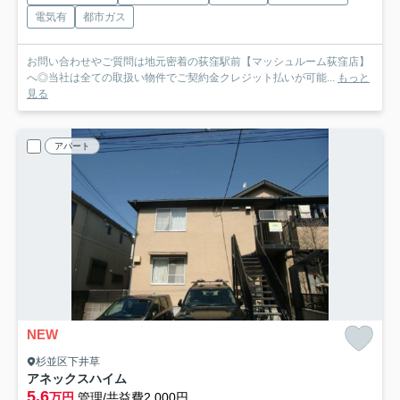
電気有
都市ガス
お問い合わせやご質問は地元密着の荻窪駅前【マッシュルーム荻窪店】
へ◎当社は全ての取扱い物件でご契約金クレジット払いが可能...
もっと
見る
アパート
NEW
杉並区下井草
アネックスハイム
5.6
万円
管理/共益費2,000円