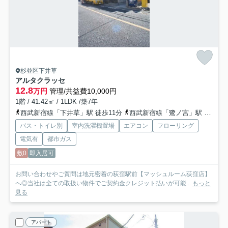
杉並区下井草
アルタクラッセ
12.8
万円
管理/共益費10,000円
1階 / 41.42㎡ / 1LDK /築7年
西武新宿線「下井草」駅 徒歩11分
西武新宿線「鷺ノ宮」駅 徒歩17分
バス・トイレ別
室内洗濯機置場
エアコン
フローリング
電気有
都市ガス
敷0
即入居可
お問い合わせやご質問は地元密着の荻窪駅前【マッシュルーム荻窪店】
へ◎当社は全ての取扱い物件でご契約金クレジット払いが可能...
もっと
見る
アパート