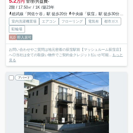
5.2
万円
管理/共益費-
2階 / 17.50㎡ / 1K /築23年
総武線「阿佐ケ谷」駅 徒歩20分
中央線「荻窪」駅 徒歩30分
西武
室内洗濯機置場
エアコン
フローリング
電気有
都市ガス
駐輪場
礼0
即入居可
お問い合わせやご質問は地元密着の荻窪駅前【マッシュルーム荻窪店】
へ◎当社は全ての取扱い物件でご契約金クレジット払いが可能...
もっと
見る
アパート