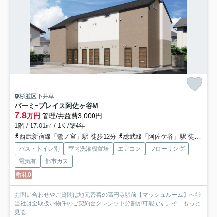
杉並区下井草
バーミｰプレイス阿佐ヶ谷M
7.8
万円
管理/共益費3,000円
1階 / 17.01㎡ / 1K /築4年
西武新宿線「鷺ノ宮」駅 徒歩12分
総武線「阿佐ケ谷」駅 徒歩17分
バス・トイレ別
室内洗濯機置場
エアコン
フローリング
電気有
都市ガス
敷礼0
お問い合わせやご質問は地元密着の高円寺駅前【マッシュルーム】へ◎
当社は全取扱い物件のご契約金クレジット分割が可能です。そ...
もっと
見る