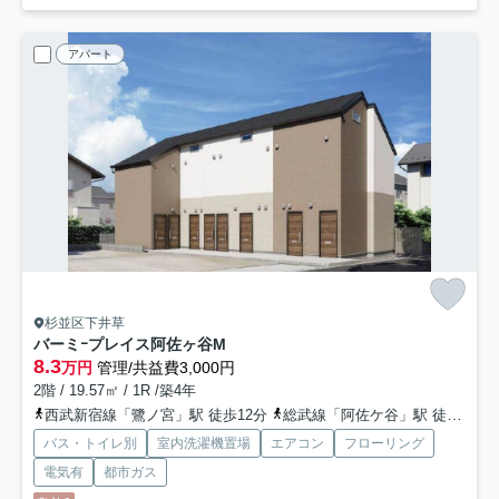
アパート
杉並区下井草
バーミｰプレイス阿佐ヶ谷M
8.3
万円
管理/共益費3,000円
2階 / 19.57㎡ / 1R /築4年
西武新宿線「鷺ノ宮」駅 徒歩12分
総武線「阿佐ケ谷」駅 徒歩17分
バス・トイレ別
室内洗濯機置場
エアコン
フローリング
電気有
都市ガス