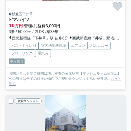
杉並区下井草
ピアハイツ
10
万円
管理/共益費3,000円
3階 / 50.00㎡ / 2LDK /築38年
西武新宿線「下井草」駅 徒歩8分
西武新宿線「井荻」駅 徒歩17分
バス・トイレ別
室内洗濯機置場
エアコン
バルコニー
フローリング
電気有
即入居可
お問い合わせやご質問は地元密着の荻窪駅前【マッシュルーム荻窪店】
へ◎当社は全ての取扱い物件でご契約金クレジット払いが可能...
もっと
見る
賃貸マンション