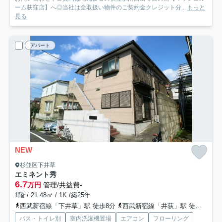
ーム荻窪店】へ◎当社は全取扱い物件のご契約金クレジット分...
もっと
見る
アパート
NEW
杉並区下井草
エミネント秀
6.7
万円
管理/共益費-
1階 / 21.48㎡ / 1K /築25年
西武新宿線「下井草」駅 徒歩8分
西武新宿線「井荻」駅 徒歩13分
バス・トイレ別
室内洗濯機置場
エアコン
フローリング