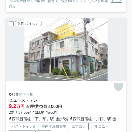
へ◎当社は全ての取扱い物件でご契約金クレジット払いが可能...
もっと
見る
賃貸マンション
杉並区下井草
ヒュース・テン
9.2
万円
管理/共益費3,000円
2階 / 37.56㎡ / 1LDK /築50年
西武新宿線「下井草」駅 徒歩6分
西武新宿線「井荻」駅 徒歩15分
バス・トイレ別
室内洗濯機置場
エアコン
バルコニー