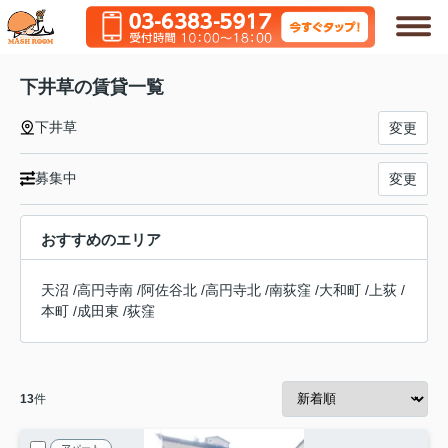
下井草の賃貸一覧
下井草
変更
募集中
変更
おすすめのエリア
天沼
/
高円寺南
/
阿佐谷北
/
高円寺北
/
南荻窪
/
大和町
/
上荻
/
本町
/
成田東
/
荻窪
13
件