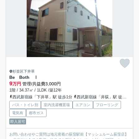
杉並区下井草
Be Both Ⅰ
9
万円
管理/共益費3,000円
1階 / 34.37㎡ / 1LDK /築12年
西武新宿線「下井草」駅 徒歩1分
西武新宿線「井荻」駅 徒歩12分
バス・トイレ別
室内洗濯機置場
エアコン
フローリング
電気有
都市ガス
即入居可
お問い合わせやご質問は地元密着の荻窪駅前【マッシュルーム荻窪店】