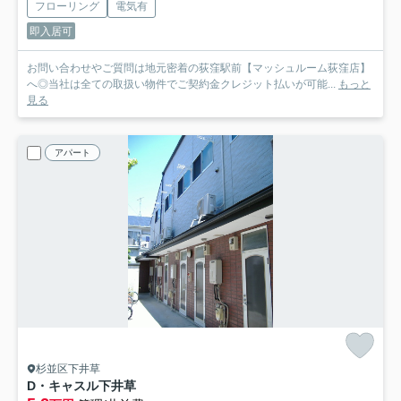
フローリング
電気有
即入居可
お問い合わせやご質問は地元密着の荻窪駅前【マッシュルーム荻窪店】
へ◎当社は全ての取扱い物件でご契約金クレジット払いが可能...
もっと
見る
アパート
杉並区下井草
D・キャスル下井草