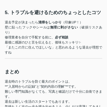
5. トラブルを避けるためのちょっとしたコツ
退去予定が決まったら
清掃をしっかり
（印象UP！）
壁に貼ったフックやシールは
無理に剥がさない
（破損リスクあ
り）
修理業者を自分で手配する前に、
必ず相談
最後に感謝のひと言を伝えると、後味もスッキリ✨
「またこの方に住んでほしいな」と思われるような退去が理想で
すね
まとめ
退去時のトラブルを防ぐ最大のポイントは、
**“入居時からの記録”と“契約内容の理解”**です。
難しい専門知識がなくても、写真と確認だけで十分に自衛できま
す。
退去は新しい生活のスタートでもあります。
気持ちよく次の一歩を踏み出せるよう、少しだけ意識してみまし