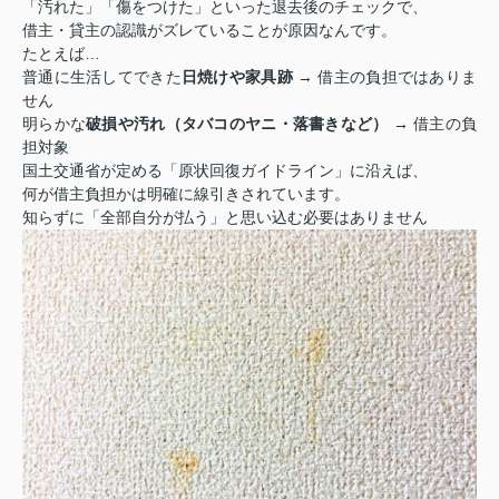
「汚れた」「傷をつけた」といった退去後のチェックで、
借主・貸主の認識がズレていることが原因なんです。
たとえば…
普通に生活してできた
日焼けや家具跡
→ 借主の負担ではありま
せん
明らかな
破損や汚れ（タバコのヤニ・落書きなど）
→ 借主の負
担対象
国土交通省が定める「原状回復ガイドライン」に沿えば、
何が借主負担かは明確に線引きされています。
知らずに「全部自分が払う」と思い込む必要はありません