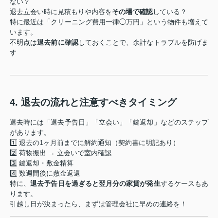
ない？
退去立会い時に見積もりや内容を
その場で確認
している？
特に最近は「クリーニング費用一律◯万円」という物件も増えて
います。
不明点は
退去前に確認
しておくことで、余計なトラブルを防げま
す
️4. 退去の流れと注意すべきタイミング
退去時には「退去予告日」「立会い」「鍵返却」などのステップ
があります。
1️⃣ 退去の1ヶ月前までに解約通知（契約書に明記あり）
2️⃣ 荷物搬出 → 立会いで室内確認
3️⃣ 鍵返却・敷金精算
4️⃣ 数週間後に敷金返還
特に、
退去予告日を過ぎると翌月分の家賃が発生
するケースもあ
ります。
引越し日が決まったら、まずは管理会社に早めの連絡を！