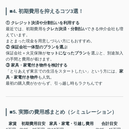
■4. 初期費用を抑えるコツ3選！
① クレジット決済や分割払いを利用する
最近では、初期費用を
クレカ決済・分割払い
できる仲介会社も増
えています。
まとまった現金を用意しづらい方にもおすすめ。
② 保証会社一体型のプランを選ぶ
保証会社＋火災保険が
セットになったプラン
を選ぶと、別途加入
の手間と費用が省けます。
③ 家具・家電付き物件を検討する
「とりあえず東京での生活をスタートしたい」という方には、
家
具・家電付き物件
も人気。
最初の購入費がかからず、引っ越し時もラクちんです
■5. 実際の費用感まとめ（シミュレーション）
家賃
初期費用目安
家具・家電・引越し費用
合計目安