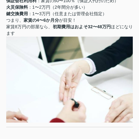
保証会社利用料
：家賃の50〜100％（保証人代行のため）
火災保険料
：1〜2万円（2年間分が多い）
鍵交換費用
：1〜3万円（任意または管理会社指定）
つまり、
家賃の4〜6か月分
が目安！
家賃8万円の部屋なら、
初期費用はおよそ32〜48万円
ほどになり
ます