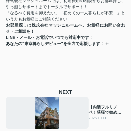
株式会社マッシュルームでは、初期費用の相談からお部屋探し、
引っ越しサポートまでトータルでサポート！
「なるべく費用を抑えたい」「初めての一人暮らしが不安…」と
いう方もお気軽にご相談ください
お部屋探しは株式会社マッシュルームへ、お気軽にお問い合わ
せ・ご相談を！
LINE・メール・お電話でいつでも対応中です！
あなたの“東京暮らしデビュー”を全力で応援します！
✨
NEXT
【内装フルリノ
ベ！荻窪で始める
快適1LDKライフ】
2025.10.11