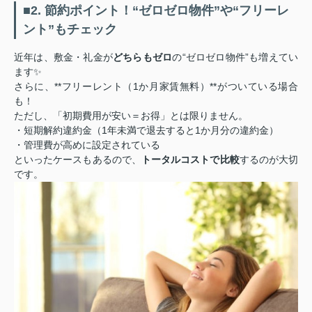
■2. 節約ポイント！“ゼロゼロ物件”や“フリーレ
ント”もチェック
近年は、敷金・礼金が
どちらもゼロ
の“ゼロゼロ物件”も増えてい
ます✨
さらに、**フリーレント（1か月家賃無料）**がついている場合
も！
ただし、「初期費用が安い＝お得」とは限りません。
・短期解約違約金（1年未満で退去すると1か月分の違約金）
・管理費が高めに設定されている
といったケースもあるので、
トータルコストで比較
するのが大切
です。