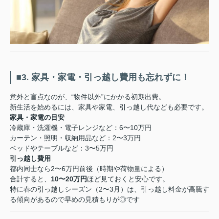
■3. 家具・家電・引っ越し費用も忘れずに！
意外と盲点なのが、“物件以外”にかかる初期出費。
新生活を始めるには、家具や家電、引っ越し代なども必要です。
家具・家電の目安
冷蔵庫・洗濯機・電子レンジなど：6〜10万円
カーテン・照明・収納用品など：2〜3万円
ベッドやテーブルなど：3〜5万円
引っ越し費用
都内同士なら2〜6万円前後（時期や荷物量による）
合計すると、
10〜20万円
ほど見ておくと安心です。
特に春の引っ越しシーズン（2〜3月）は、引っ越し料金が高騰す
る傾向があるので早めの見積もりが◎です