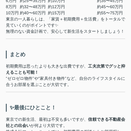
6万円
約25〜35万円
約10万円
約35〜45万円
8万円
約32〜48万円
約12万円
約45〜60万円
10万円
約40〜60万円
約15万円
約55〜75万円
東京の一人暮らしは、「家賃＋初期費用＋生活費」をトータルで
見ていくのがポイントです✨
無理のない資金計画で、安心して新生活をスタートしましょう！
まとめ
初期費用は思ったよりも大きな出費ですが、
工夫次第でグッと抑
えることも可能！
“ゼロゼロ物件”や“家具付き物件”など、自分のライフスタイルに
合うお部屋を選ぶことが大切です。
✨最後にひとこと！
東京での新生活、最初は不安も多いですが、
信頼できる不動産会
社との出会い
が何より大切です。