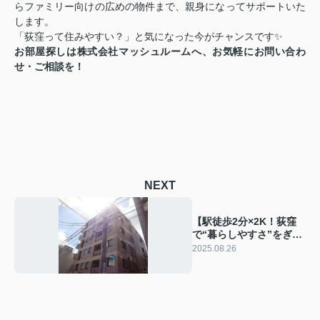
らファミリー向けの広めの物件まで、親身になってサポートいた
します。
「荻窪って住みやすい？」と気になった今がチャンスです✨
お部屋探しは株式会社マッシュルームへ、お気軽にお問い合わ
せ・ご相談を！
NEXT
【駅徒歩2分×2K！荻窪
で“暮らしやすさ”をぎゅ
っと詰め込んだお部屋】
2025.08.26