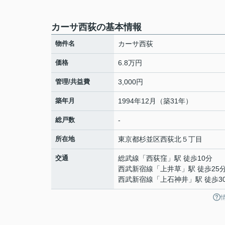
カーサ西荻の基本情報
物件名
カーサ西荻
価格
6.8万円
管理/共益費
3,000円
築年月
1994年12月（築31年）
総戸数
-
所在地
東京都
杉並区
西荻北
５丁目
交通
総武線
「
西荻窪
」駅 徒歩10分
西武新宿線
「
上井草
」駅 徒歩25
西武新宿線
「
上石神井
」駅 徒歩3