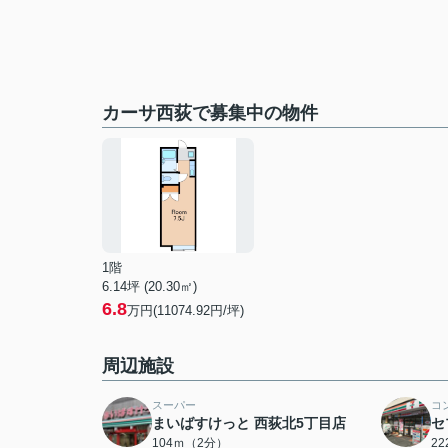
カーサ西荻で募集中の物件
1階
6.14坪 (20.30㎡)
6.8
万円(11074.92円/坪)
周辺施設
スーパー
コ
まいばすけっと 西荻北5丁目店
セ
104ｍ（2分）
2