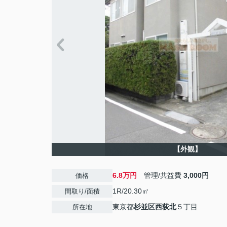
【外観】
6.8万円
管理/共益費
3,000円
価格
1R/20.30㎡
間取り/面積
東京都
杉並区
西荻北
５丁目
所在地