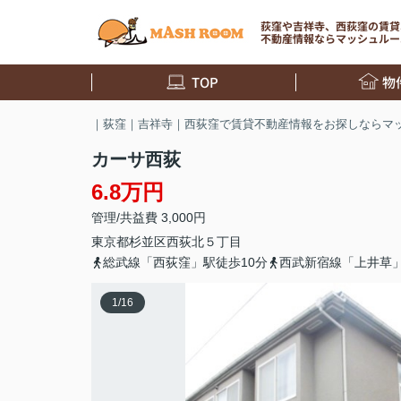
荻窪や吉祥寺、西荻窪の賃貸
不動産情報ならマッシュルー
TOP
物
｜荻窪｜吉祥寺｜西荻窪で賃貸不動産情報をお探しならマ
カーサ西荻
6.8万円
管理/共益費 3,000円
東京都
杉並区
西荻北
５丁目
総武線「西荻窪」駅徒歩10分
西武新宿線「上井草」
1
/
16