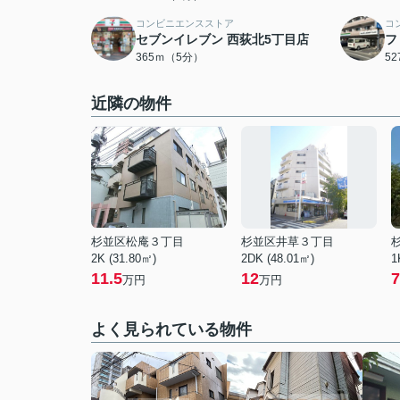
コンビニエンスストア
コ
セブンイレブン 西荻北5丁目店
フ
365ｍ（5分）
5
近隣の物件
杉並区松庵３丁目
杉並区井草３丁目
2K (31.80㎡)
2DK (48.01㎡)
1
11.5
12
7
万円
万円
よく見られている物件