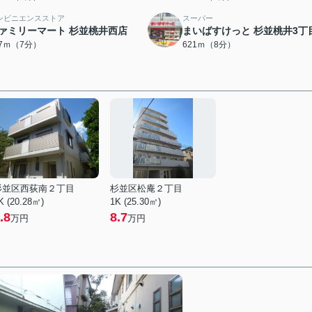
ンビニエンスストア
スーパー
ァミリーマート 杉並桃井西店
まいばすけっと 杉並桃井3丁
27ｍ（7分）
621ｍ（8分）
杉並区西荻南２丁目
杉並区松庵２丁目
K (20.28㎡)
1K (25.30㎡)
.8
8.7
万円
万円