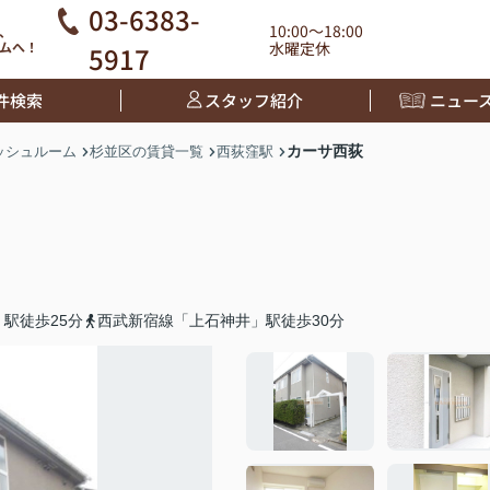
03-6383-
10:00～18:00
、
ムへ！
水曜定休
5917
件検索
スタッフ紹介
ニュー
カーサ西荻
ッシュルーム
杉並区の賃貸一覧
西荻窪駅
駅徒歩25分
西武新宿線「上石神井」駅徒歩30分