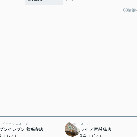
情報
ンビニエンスストア
スーパー
ブンイレブン 善福寺店
ライフ 西荻窪店
22ｍ（3分）
311ｍ（4分）