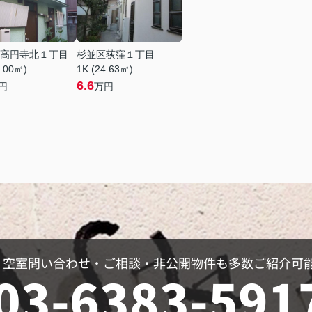
高円寺北１丁目
杉並区荻窪１丁目
0.00㎡)
1K (24.63㎡)
6.6
円
万円
空室問い合わせ・ご相談・非公開物件も多数ご紹介可
03-6383-591