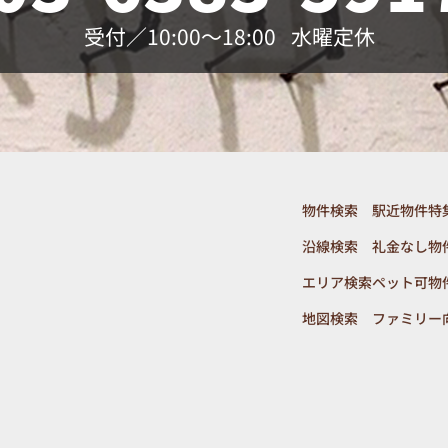
受付／10:00～18:00
水曜定休
物件検索
駅近物件特
沿線検索
礼金なし物
エリア検索
ペット可物
地図検索
ファミリー