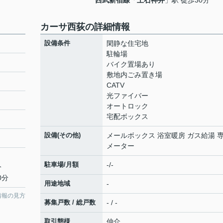
西武新宿線
「
上石神井
」駅 徒歩30分
カーサ西荻の詳細情報
設備条件
閑静な住宅地
駐輪場
バイク置場あり
敷地内ごみ置き場
CATV
光ファイバー
オートロック
宅配ボックス
設備(その他)
メールボックス 浴室暖房 ガス給湯 
メーター
駐車場/月額
-/-
分
0分
用途地域
-
情報の見方
募集戸数 / 総戸数
- / -
取引態様
仲介