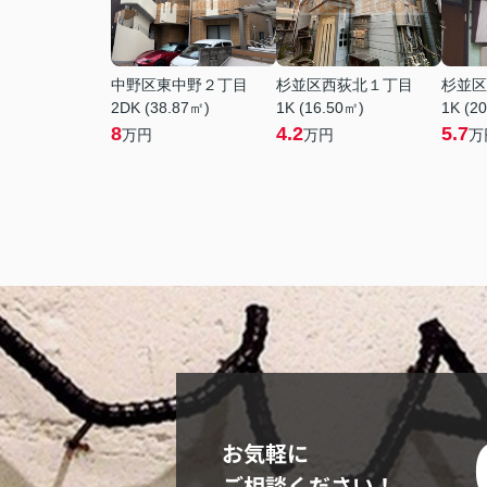
中野区東中野２丁目
杉並区西荻北１丁目
杉並区
2DK (38.87㎡)
1K (16.50㎡)
1K (2
8
4.2
5.7
万円
万円
万
お気軽に
ご相談ください！