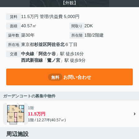
【外観】
11.5万円 管理/共益費 5,000円
賃料
40.57㎡
2DK
面積
間取り
築30年
1階/2階建
築年数
所在階
東京都
杉並区
阿佐谷北
６丁目
所在地
中央線
「
阿佐ケ谷
」駅 徒歩16分
交通
西武新宿線
「
鷺ノ宮
」駅 徒歩9分
お問い合わせ
無料
ガーデンコートの募集中物件
1階
11.5万円
1階 / 12.27坪(40.57㎡)
周辺施設