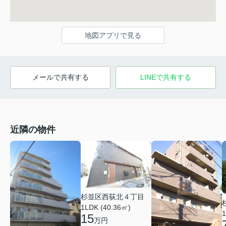
地図アプリで見る
メールで共有する
LINEで共有する
近隣の物件
杉並区西荻北４丁目
1LDK (40.36㎡)
1
15
万円