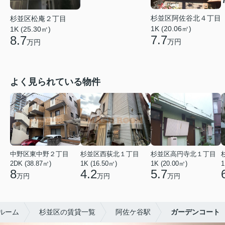
杉並区阿佐谷北４丁目
杉並区松庵２丁目
1K (20.06㎡)
1K (25.30㎡)
7.7
8.7
万円
万円
よく見られている物件
中野区東中野２丁目
杉並区西荻北１丁目
杉並区高円寺北１丁目
2DK (38.87㎡)
1K (16.50㎡)
1K (20.00㎡)
1
8
4.2
5.7
万円
万円
万円
ルーム
杉並区の賃貸一覧
阿佐ケ谷駅
ガーデンコート