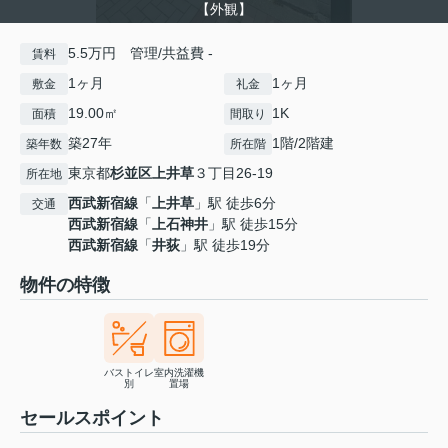
【外観】
5.5万円 管理/共益費 -
賃料
1ヶ月
1ヶ月
敷金
礼金
19.00㎡
1K
面積
間取り
築27年
1階/2階建
築年数
所在階
東京都
杉並区
上井草
３丁目26-19
所在地
西武新宿線
「
上井草
」駅 徒歩6分
交通
西武新宿線
「
上石神井
」駅 徒歩15分
西武新宿線
「
井荻
」駅 徒歩19分
物件の特徴
バストイレ
室内洗濯機
別
置場
セールスポイント