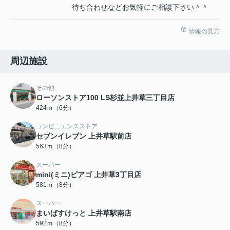
待ち合わせなどお気軽にご相談下さい＾＾
情報の見方
周辺施設
その他
ローソンストア100 LS杉並上井草三丁目店
424ｍ（6分）
コンビニエンスストア
セブンイレブン 上井草駅前店
563ｍ（8分）
スーパー
mini(ミニ)ピアゴ 上井草3丁目店
581ｍ（8分）
スーパー
まいばすけっと 上井草駅南店
592ｍ（8分）