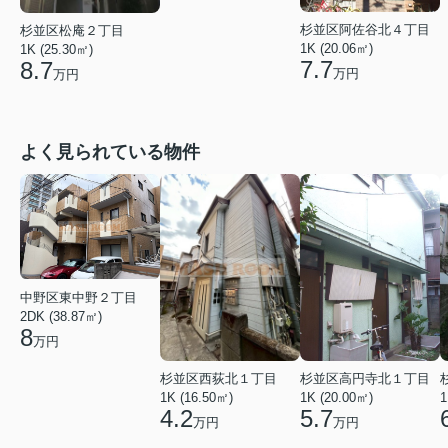
杉並区阿佐谷北４丁目
杉並区松庵２丁目
1K (20.06㎡)
1K (25.30㎡)
7.7
8.7
万円
万円
よく見られている物件
中野区東中野２丁目
2DK (38.87㎡)
8
万円
杉並区西荻北１丁目
杉並区高円寺北１丁目
1
1K (16.50㎡)
1K (20.00㎡)
4.2
5.7
万円
万円