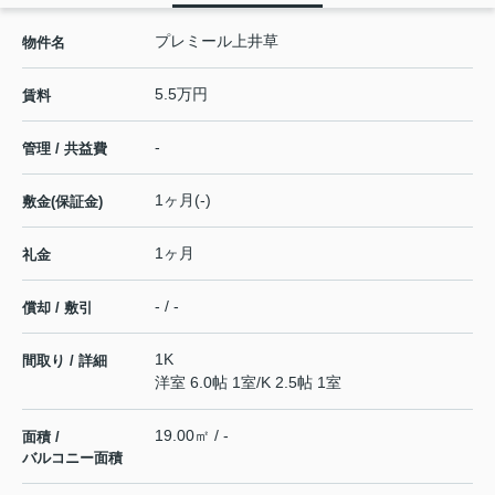
プレミール上井草
物件名
5.5万円
賃料
-
管理 / 共益費
1ヶ月(-)
敷金(保証金)
1ヶ月
礼金
- / -
償却 / 敷引
1K
間取り / 詳細
洋室 6.0帖 1室
/
K 2.5帖 1室
19.00㎡ / -
面積 /
バルコニー面積