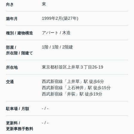
東
向き
1999年2月(築27年)
築年月
アパート / 木造
種別 / 建物構造
1階 / 1階 / 2階建
部屋 /
所在階 / 階建て
東京都
杉並区
上井草
３丁目26-19
所在地
西武新宿線
「
上井草
」駅 徒歩6分
交通
西武新宿線
「
上石神井
」駅 徒歩15分
西武新宿線
「
井荻
」駅 徒歩19分
- / -
駐車場 / 月額
- / -
更新料 /
更新事務手数料