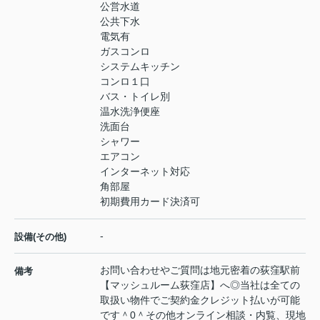
公営水道
公共下水
電気有
ガスコンロ
システムキッチン
コンロ１口
バス・トイレ別
温水洗浄便座
洗面台
シャワー
エアコン
インターネット対応
角部屋
初期費用カード決済可
-
設備(その他)
お問い合わせやご質問は地元密着の荻窪駅前
備考
【マッシュルーム荻窪店】へ◎当社は全ての
取扱い物件でご契約金クレジット払いが可能
です＾0＾その他オンライン相談・内覧、現地