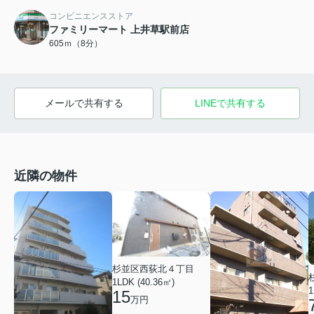
コンビニエンスストア
ファミリーマート 上井草駅前店
605ｍ（8分）
メールで共有する
LINEで共有する
近隣の物件
杉並区西荻北４丁目
1LDK (40.36㎡)
1
15
万円