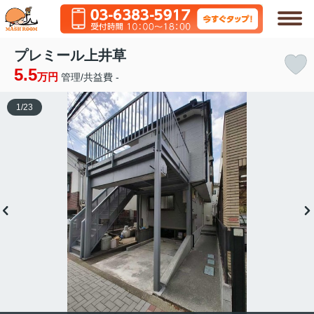
プレミール上井草
5.5
万円
管理/共益費 -
1
/
23